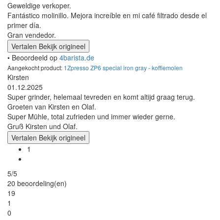
Geweldige verkoper.
Fantástico molinillo. Mejora increíble en mi café filtrado desde el
primer día.
Gran vendedor.
Vertalen
Bekijk origineel
• Beoordeeld op
4barista.de
Aangekocht product:
1Zpresso ZP6 special iron gray - koffiemolen
Kirsten
01.12.2025
Super grinder, helemaal tevreden en komt altijd graag terug.
Groeten van Kirsten en Olaf.
Super Mühle, total zufrieden und immer wieder gerne.
Gruß Kirsten und Olaf.
Vertalen
Bekijk origineel
1
5/5
20 beoordeling(en)
19
1
0