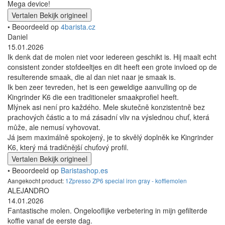
Mega device!
Vertalen
Bekijk origineel
• Beoordeeld op
4barista.cz
Daniel
15.01.2026
Ik denk dat de molen niet voor iedereen geschikt is. Hij maalt echt
consistent zonder stofdeeltjes en dit heeft een grote invloed op de
resulterende smaak, die al dan niet naar je smaak is.
Ik ben zeer tevreden, het is een geweldige aanvulling op de
Kingrinder K6 die een traditioneler smaakprofiel heeft.
Mlýnek asi není pro každého. Mele skutečně konzistentně bez
prachových částic a to má zásadní vliv na výslednou chuť, která
může, ale nemusí vyhovovat.
Já jsem maximálně spokojený, je to skvělý doplněk ke Kingrinder
K6, který má tradičnější chuťový profil.
Vertalen
Bekijk origineel
• Beoordeeld op
Baristashop.es
Aangekocht product:
1Zpresso ZP6 special iron gray - koffiemolen
ALEJANDRO
14.01.2026
Fantastische molen. Ongelooflijke verbetering in mijn gefilterde
koffie vanaf de eerste dag.