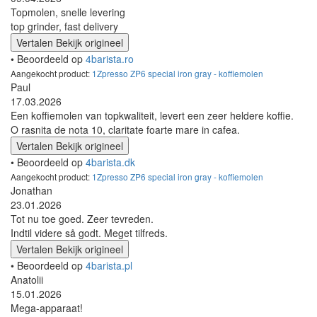
Topmolen, snelle levering
top grinder, fast delivery
Vertalen
Bekijk origineel
• Beoordeeld op
4barista.ro
Aangekocht product:
1Zpresso ZP6 special iron gray - koffiemolen
Paul
17.03.2026
Een koffiemolen van topkwaliteit, levert een zeer heldere koffie.
O rasnita de nota 10, claritate foarte mare in cafea.
Vertalen
Bekijk origineel
• Beoordeeld op
4barista.dk
Aangekocht product:
1Zpresso ZP6 special iron gray - koffiemolen
Jonathan
23.01.2026
Tot nu toe goed. Zeer tevreden.
Indtil videre så godt. Meget tilfreds.
Vertalen
Bekijk origineel
• Beoordeeld op
4barista.pl
Anatolii
15.01.2026
Mega-apparaat!