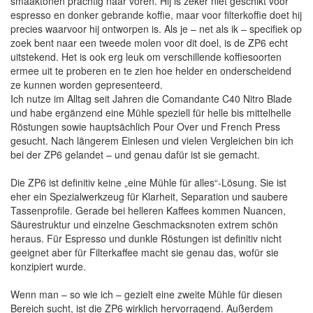
smaaktonen prachtig naar voren. Hij is zeker niet geschikt voor
espresso en donker gebrande koffie, maar voor filterkoffie doet hij
precies waarvoor hij ontworpen is. Als je – net als ik – specifiek op
zoek bent naar een tweede molen voor dit doel, is de ZP6 echt
uitstekend. Het is ook erg leuk om verschillende koffiesoorten
ermee uit te proberen en te zien hoe helder en onderscheidend
ze kunnen worden gepresenteerd.
Ich nutze im Alltag seit Jahren die Comandante C40 Nitro Blade
und habe ergänzend eine Mühle speziell für helle bis mittelhelle
Röstungen sowie hauptsächlich Pour Over und French Press
gesucht. Nach längerem Einlesen und vielen Vergleichen bin ich
bei der ZP6 gelandet – und genau dafür ist sie gemacht.
Die ZP6 ist definitiv keine „eine Mühle für alles“-Lösung. Sie ist
eher ein Spezialwerkzeug für Klarheit, Separation und saubere
Tassenprofile. Gerade bei helleren Kaffees kommen Nuancen,
Säurestruktur und einzelne Geschmacksnoten extrem schön
heraus. Für Espresso und dunkle Röstungen ist definitiv nicht
geeignet aber für Filterkaffee macht sie genau das, wofür sie
konzipiert wurde.
Wenn man – so wie ich – gezielt eine zweite Mühle für diesen
Bereich sucht, ist die ZP6 wirklich hervorragend. Außerdem