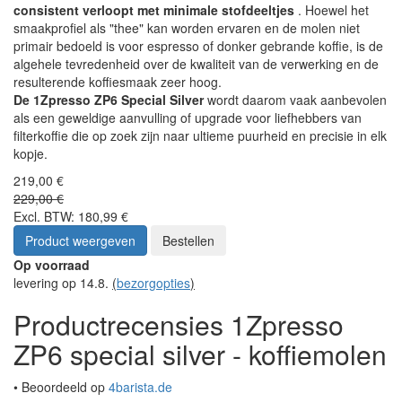
consistent verloopt met minimale stofdeeltjes
. Hoewel het
smaakprofiel als "thee" kan worden ervaren en de molen niet
primair bedoeld is voor espresso of donker gebrande koffie, is de
algehele tevredenheid over de kwaliteit van de verwerking en de
resulterende koffiesmaak zeer hoog.
De 1Zpresso ZP6 Special Silver
wordt daarom vaak aanbevolen
als een geweldige aanvulling of upgrade voor liefhebbers van
filterkoffie die op zoek zijn naar ultieme puurheid en precisie in elk
kopje.
219,00 €
229,00 €
Excl. BTW: 180,99 €
Product weergeven
Bestellen
Op voorraad
levering op 14.8.
(
bezorgopties
)
Productrecensies 1Zpresso
ZP6 special silver - koffiemolen
• Beoordeeld op
4barista.de