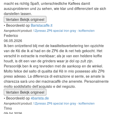
macht es richtig Spaß, unterschiedliche Kaffees damit
auszuprobieren und zu sehen, wie klar und differenziert sie sich
darstellen lassen.
Vertalen
Bekijk origineel
• Beoordeeld op
Baristacaffe.it
Aangekocht product:
1Zpresso ZP6 special iron gray - koffiemolen
Federico
06.05.2026
Ik ben ontzettend blij met de kwaliteitsverbetering ten opzichte
van de K6 die ik al had en de ZP6 die ik net heb gekocht. Het
verschil in extractie is merkbaar; als je van een heldere koffie
houdt, is dit een van de grinders waar je dol op zult zijn.
Persoonlijk ben ik erg tevreden met de aankoop en de winkel.
Molto felice del salto di qualita dal K6 in mio possesso allo ZP6
preso adesso. La differenza di estrazione si sente, se amate la
chiarezza sarà uno dei macinacaffè che amerete. Personalmente
molto soddisfatto dell’acquisto e del negozio.
Vertalen
Bekijk origineel
• Beoordeeld op
4barista.de
Aangekocht product:
1Zpresso ZP6 special iron gray - koffiemolen
Timo
09.04.2026