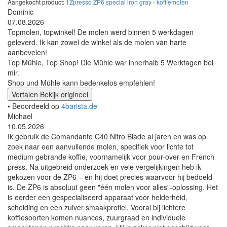
Aangekocht product:
1Zpresso ZP6 special iron gray - koffiemolen
Dominic
07.08.2026
Topmolen, topwinkel! De molen werd binnen 5 werkdagen
geleverd. Ik kan zowel de winkel als de molen van harte
aanbevelen!
Top Mühle, Top Shop! Die Mühle war innerhalb 5 Werktagen bei
mir.
Shop und Mühle kann bedenkelos empfehlen!
Vertalen
Bekijk origineel
• Beoordeeld op
4barista.de
Michael
10.05.2026
Ik gebruik de Comandante C40 Nitro Blade al jaren en was op
zoek naar een aanvullende molen, specifiek voor lichte tot
medium gebrande koffie, voornamelijk voor pour-over en French
press. Na uitgebreid onderzoek en vele vergelijkingen heb ik
gekozen voor de ZP6 – en hij doet precies waarvoor hij bedoeld
is. De ZP6 is absoluut geen "één molen voor alles"-oplossing. Het
is eerder een gespecialiseerd apparaat voor helderheid,
scheiding en een zuiver smaakprofiel. Vooral bij lichtere
koffiesoorten komen nuances, zuurgraad en individuele