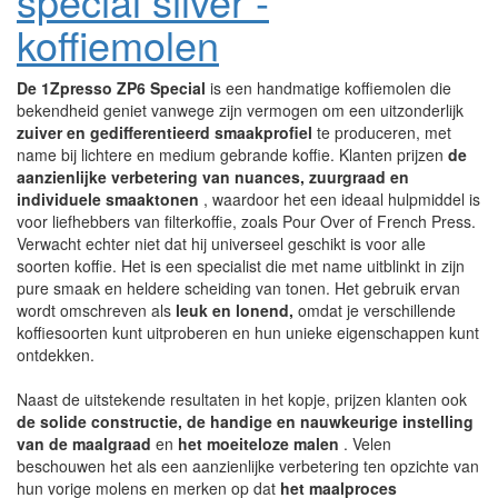
special silver -
koffiemolen
De 1Zpresso ZP6 Special
is een handmatige koffiemolen die
bekendheid geniet vanwege zijn vermogen om een uitzonderlijk
zuiver en gedifferentieerd smaakprofiel
te produceren, met
name bij lichtere en medium gebrande koffie. Klanten prijzen
de
aanzienlijke verbetering van nuances, zuurgraad en
individuele smaaktonen
, waardoor het een ideaal hulpmiddel is
voor liefhebbers van filterkoffie, zoals Pour Over of French Press.
Verwacht echter niet dat hij universeel geschikt is voor alle
soorten koffie. Het is een specialist die met name uitblinkt in zijn
pure smaak en heldere scheiding van tonen. Het gebruik ervan
wordt omschreven als
leuk en lonend,
omdat je verschillende
koffiesoorten kunt uitproberen en hun unieke eigenschappen kunt
ontdekken.
Naast de uitstekende resultaten in het kopje, prijzen klanten ook
de solide constructie, de handige en nauwkeurige instelling
van de maalgraad
en
het moeiteloze malen
. Velen
beschouwen het als een aanzienlijke verbetering ten opzichte van
hun vorige molens en merken op dat
het maalproces