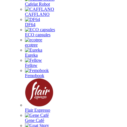
Cafelat Robot
CAFFLANO
DF64
ECO capsules
ecotree
Eureka
Fellow
Femobook
Flair Espresso
Gene Café