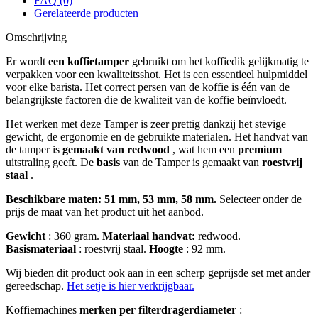
FAQ (0)
Gerelateerde producten
Omschrijving
Er wordt
een koffietamper
gebruikt om het koffiedik gelijkmatig te
verpakken voor een kwaliteitsshot. Het is een essentieel hulpmiddel
voor elke barista. Het correct persen van de koffie is één van de
belangrijkste factoren die de kwaliteit van de koffie beïnvloedt.
Het werken met deze Tamper is zeer prettig dankzij het stevige
gewicht, de ergonomie en de gebruikte materialen. Het handvat van
de tamper is
gemaakt van redwood
, wat hem een
premium
uitstraling geeft. De
basis
van de Tamper is gemaakt van
roestvrij
staal
.
Beschikbare maten: 51 mm, 53 mm, 58 mm.
Selecteer onder de
prijs de maat van het product uit het aanbod.
Gewicht
: 360 gram.
Materiaal handvat:
redwood.
Basismateriaal
: roestvrij staal.
Hoogte
: 92 mm.
Wij bieden dit product ook aan in een scherp geprijsde set met ander
gereedschap.
Het setje is hier verkrijgbaar.
Koffiemachines
merken per
filterdragerdiameter
: