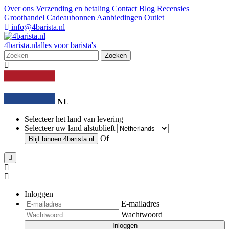
Over ons
Verzending en betaling
Contact
Blog
Recensies
Groothandel
Cadeaubonnen
Aanbiedingen
Outlet
info@4barista.nl
4
barista
.nl
alles voor barista's
Zoeken
NL
Selecteer het land van levering
Selecteer uw land alstublieft
Of
Blijf binnen
4barista.nl
Inloggen
E-mailadres
Wachtwoord
Inloggen