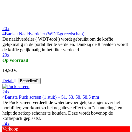
20x
4Barista Naaldverdeler (WDT-gereedschap)
De naaldverdeler ( WDT-tool ) wordt gebruikt om de koffie
gelijkmatig in de portafilter te verdelen. Dankzij de 8 naalden wordt
de koffie gelijkmatig in het filter verdeeld.
20x
Op voorraad
19,90 €
Detail
Bestellen
24x
4Barista Puck screen (1 stuk) – 51, 53, 58, 58,5 mm
De Puck screen verdeelt de watertoevoer gelijkmatiger over het
portafilter, voorkomt zo het negatieve effect van "channeling" en
helpt de zetkop schoner te houden. Deze wordt bovenop de
koffiepuck geplaatst.
24x
Verkoop