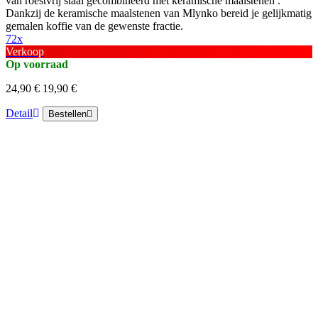
van roestvrij staal gecombineerd met keramische maalstenen .
Dankzij de keramische maalstenen van Mlynko bereid je gelijkmatig
gemalen koffie van de gewenste fractie.
72x
Verkoop
Op voorraad
24,90 €
19,90 €
Detail
Bestellen