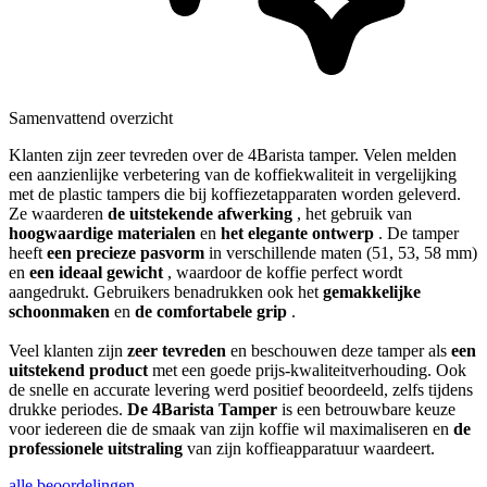
Samenvattend overzicht
Klanten zijn zeer tevreden over de 4Barista tamper. Velen melden
een aanzienlijke verbetering van de koffiekwaliteit in vergelijking
met de plastic tampers die bij koffiezetapparaten worden geleverd.
Ze waarderen
de uitstekende afwerking
, het gebruik van
hoogwaardige materialen
en
het elegante ontwerp
. De tamper
heeft
een precieze pasvorm
in verschillende maten (51, 53, 58 mm)
en
een ideaal gewicht
, waardoor de koffie perfect wordt
aangedrukt. Gebruikers benadrukken ook het
gemakkelijke
schoonmaken
en
de comfortabele grip
.
Veel klanten zijn
zeer tevreden
en beschouwen deze tamper als
een
uitstekend product
met een goede prijs-kwaliteitverhouding. Ook
de snelle en accurate levering werd positief beoordeeld, zelfs tijdens
drukke periodes.
De 4Barista Tamper
is een betrouwbare keuze
voor iedereen die de smaak van zijn koffie wil maximaliseren en
de
professionele uitstraling
van zijn koffieapparatuur waardeert.
alle beoordelingen