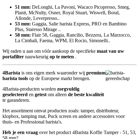
51 mm:
DeLonghi, La Pavoni, Wacaco Picopresso, Smeg,
Planit, McNulty, Osner, Royal Stuart, Wiswell, Boral,
Allonde, Leverpresso..
53 mm:
Gaggia, Salie barista Express, PRO en Bambino
Plus, Staresso Mirage ..
58 mm:
Flair 58, Gaggia, Rancilio, Bezzera, La Marzocco,
La Cimbali, Faema, WPM, El Rocio, Simonelli..
Wij raden u aan om vóór aankoop de specifieke
maat
van uw
portafilter
nauwkeurig
op te meten
.
4Barista
is ons eigen merk waaronder wij
premium
barista tools
op de Europese markt brengen.
4Barista-producten worden
zorgvuldig
geselecteerd
en
getest
om alleen
de beste kwaliteit
te garanderen.
Het assortiment omvat producten zoals: tamper, distributeur,
klopbox, tamping mat, Puck screen en andere accessoires voor
thuis- en Professional barista's.
Heb je een vraag
over het product 4Barista Koffie Tamper - 51, 53,
58 mm?