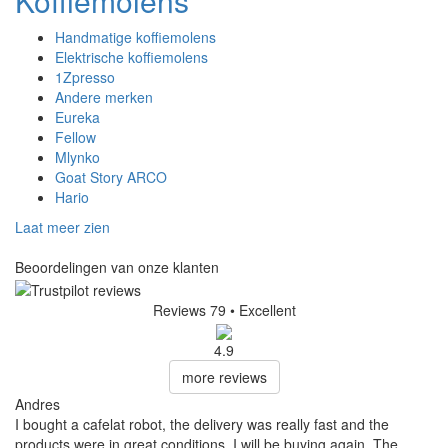
Koffiemolens
Handmatige koffiemolens
Elektrische koffiemolens
1Zpresso
Andere merken
Eureka
Fellow
Mlynko
Goat Story ARCO
Hario
Laat meer zien
Beoordelingen van onze klanten
Reviews 79
• Excellent
4.9
more reviews
Andres
I bought a cafelat robot, the delivery was really fast and the
products were in great conditions. I will be buying again. The