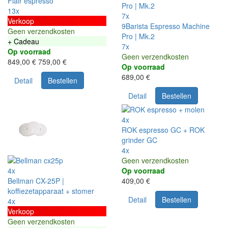
Flair espresso
13x
7x
Verkoop
9Barista Espresso Machine
Geen verzendkosten
Pro | Mk.2
+ Cadeau
7x
Op voorraad
Geen verzendkosten
849,00 €
759,00 €
Op voorraad
689,00 €
Detail
Bestellen
Detail
Bestellen
4x
ROK espresso GC + ROK
grinder GC
4x
Geen verzendkosten
4x
Op voorraad
Bellman CX-25P |
409,00 €
koffiezetapparaat + stomer
Detail
Bestellen
4x
Verkoop
Geen verzendkosten