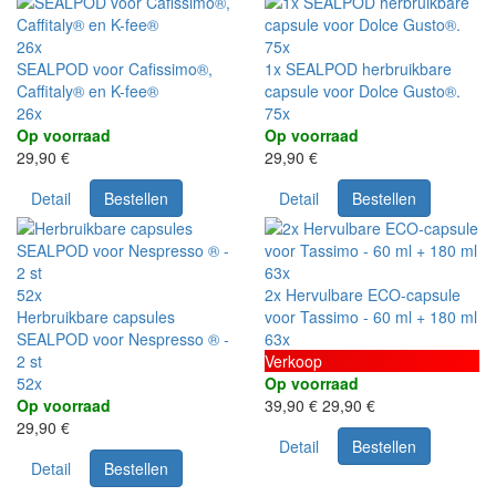
26x
75x
SEALPOD voor Cafissimo®,
1x SEALPOD herbruikbare
Caffitaly® en K-fee®
capsule voor Dolce Gusto®.
26x
75x
Op voorraad
Op voorraad
29,90 €
29,90 €
Detail
Bestellen
Detail
Bestellen
63x
52x
2x Hervulbare ECO-capsule
Herbruikbare capsules
voor Tassimo - 60 ml + 180 ml
SEALPOD voor Nespresso ® -
63x
2 st
Verkoop
52x
Op voorraad
Op voorraad
39,90 €
29,90 €
29,90 €
Detail
Bestellen
Detail
Bestellen