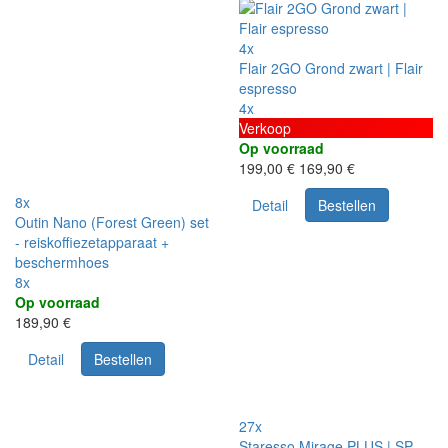
4x
Flair 2GO Grond zwart | Flair
espresso
4x
Verkoop
Op voorraad
199,00 €
169,90 €
8x
Detail
Bestellen
Outin Nano (Forest Green) set
- reiskoffiezetapparaat +
beschermhoes
8x
Op voorraad
189,90 €
Detail
Bestellen
27x
Staresso Mirage PLUS | SP-