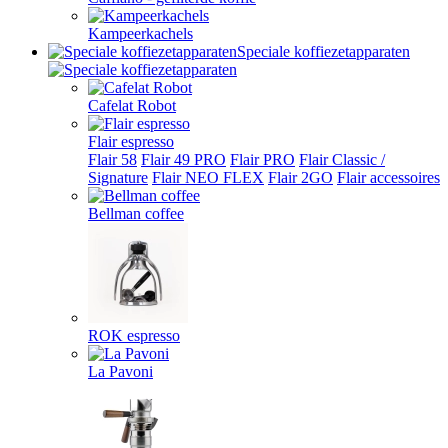
Kampeerkachels
Speciale koffiezetapparaten
Cafelat Robot
Flair espresso
Flair 58
Flair 49 PRO
Flair PRO
Flair Classic /
Signature
Flair NEO FLEX
Flair 2GO
Flair accessoires
Bellman coffee
ROK espresso
La Pavoni