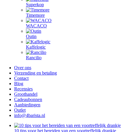
Superkop
Timemore
WACACO
Outin
Kaffelogic
Rancilio
Over ons
Verzending en betaling
Contact
Blog
Recensies
Groothandel
Cadeaubonnen
Aanbiedingen
Outlet
info@4barista.nl
10 tips voor het bereiden van een voortreffelijk drankje