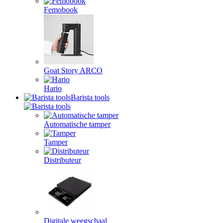
Femobook
Goat Story ARCO
Hario
Barista tools
Automatische tamper
Tamper
Distributeur
Digitale weegschaal