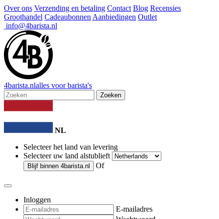
Over ons
Verzending en betaling
Contact
Blog
Recensies
Groothandel
Cadeaubonnen
Aanbiedingen
Outlet
info@4barista.nl
4
barista
.nl
alles voor barista's
Zoeken
NL
Selecteer het land van levering
Selecteer uw land alstublieft
Of
Blijf binnen
4barista.nl
Inloggen
E-mailadres