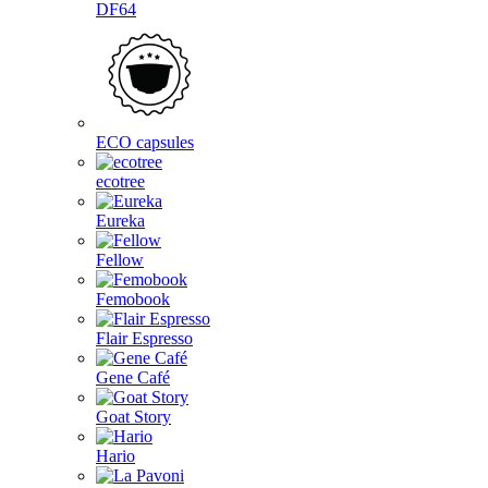
DF64
ECO capsules
ecotree
Eureka
Fellow
Femobook
Flair Espresso
Gene Café
Goat Story
Hario