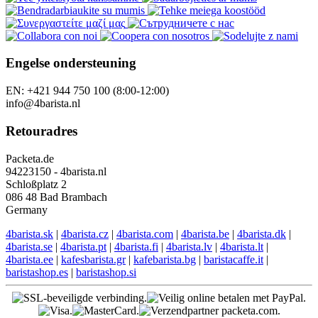
Engelse ondersteuning
EN: +421 944 750 100 (8:00-12:00)
info@4barista.nl
Retouradres
Packeta.de
94223150 - 4barista.nl
Schloßplatz 2
086 48 Bad Brambach
Germany
4barista.sk
|
4barista.cz
|
4barista.com
|
4barista.be
|
4barista.dk
|
4barista.se
|
4barista.pt
|
4barista.fi
|
4barista.lv
|
4barista.lt
|
4barista.ee
|
kafesbarista.gr
|
kafebarista.bg
|
baristacaffe.it
|
baristashop.es
|
baristashop.si