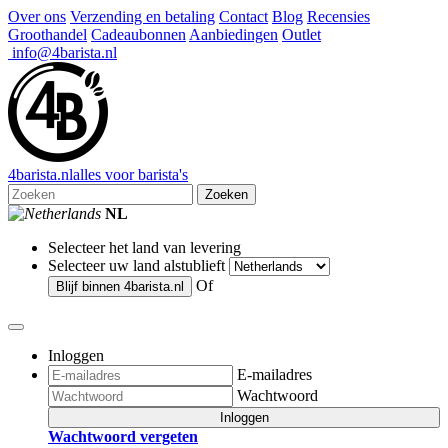
Over ons
Verzending en betaling
Contact
Blog
Recensies
Groothandel
Cadeaubonnen
Aanbiedingen
Outlet
info@4barista.nl
4
barista
.nl
alles voor barista's
Zoeken
NL
Selecteer het land van levering
Selecteer uw land alstublieft
Of
Blijf binnen
4barista.nl
Inloggen
E-mailadres
Wachtwoord
Inloggen
Wachtwoord vergeten