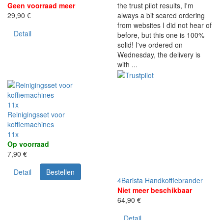
Geen voorraad meer
the trust pilot results, I'm
29,90 €
always a bit scared ordering
from websites I did not hear of
Detail
before, but this one is 100%
solid! I've ordered on
Wednesday, the delivery is
with ...
11x
Reinigingsset voor
koffiemachines
11x
Op voorraad
7,90 €
Detail
Bestellen
4Barista Handkoffiebrander
Niet meer beschikbaar
64,90 €
Detail