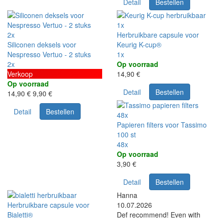
Detail
Bestellen
1x
2x
Herbruikbare capsule voor
Siliconen deksels voor
Keurig K-cup®
Nespresso Vertuo - 2 stuks
1x
2x
Op voorraad
Verkoop
14,90 €
Op voorraad
Detail
Bestellen
14,90 €
9,90 €
Detail
Bestellen
48x
Papieren filters voor Tassimo
100 st
48x
Op voorraad
3,90 €
Detail
Bestellen
Hanna
Herbruikbare capsule voor
10.07.2026
Bialetti®
Def recommend! Even with