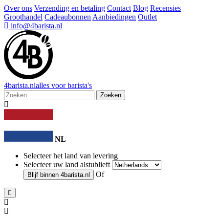
Over ons
Verzending en betaling
Contact
Blog
Recensies
Groothandel
Cadeaubonnen
Aanbiedingen
Outlet
info@4barista.nl
4
barista
.nl
alles voor barista's
Zoeken
NL
Selecteer het land van levering
Selecteer uw land alstublieft
Of
Blijf binnen
4barista.nl