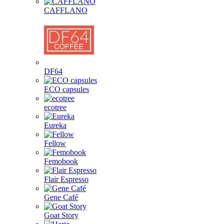
CAFFLANO
DF64
ECO capsules
ecotree
Eureka
Fellow
Femobook
Flair Espresso
Gene Café
Goat Story