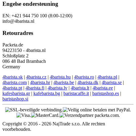
Engelse ondersteuning
EN: +421 944 750 100 (8:00-12:00)
info@4barista.nl
Retouradres
Packeta.de
94223150 - 4barista.nl
Schloßplatz 2
086 48 Bad Brambach
Germany
4barista.sk
|
4barista.cz
|
4barista.hu
|
4barista.ro
|
4barista.pl
|
4barista.com
|
4barista.hr
|
4barista.be
|
4barista.dk
|
4barista.se
|
4barista.pt
|
4barista.fi
|
4barista.lv
|
4barista.lt
|
4barista.ee
|
kafesbarista.gr
|
kafebarista.bg
|
baristacaffe.it
|
baristashop.es
|
baristashop.si
Copyright © 2016 - 2026 NajTrade s.r.o. Alle rechten
voorbehouden.