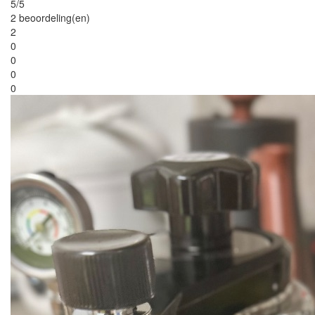
5/5
2 beoordeling(en)
2
0
0
0
0