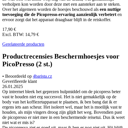
verholpen kon worden door deze met een aansteker aan te steken.
Over het algemeen worden de hoesjes beschouwd als
een nuttige
toevoeging die de Picopresso-ervaring aanzienlijk verbetert
en
ervoor zorgt dat het apparaat draagbaar blijft in de reiskoffer.
17,90 €
Excl. BTW: 14,79 €
Gerelateerde producten
Productrecensies Beschermhoesjes voor
PicoPresso (2 st.)
• Beoordeeld op
4barista.cz
Geverifieerde klant
26.01.2025
Op intrernet bleek het geprezen hulpmiddel om de picopress beter
vast te houden niet erg succesvol. Het is niet gemakkelijk op de
body van het koffiezetapparaat te plaatsen, ik ben bang dat ik er
ergens iets aan scheur. Het isoleert wel, maar het is moeilijk vast te
houden, als mijn vingers droog zijn glijdt het weg. Bovendien past
de picopresso er niet mee in een beschermende reisetui. Dus ik weet
niet wat er mis is?
De picopresso ziet er goed uit, maar ik ben er nog niet uit. Hij blijft