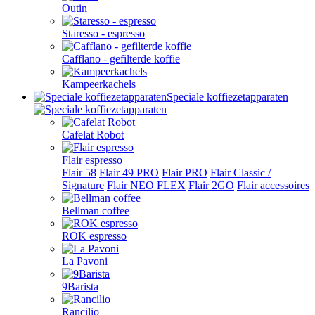
Outin
Staresso - espresso
Cafflano - gefilterde koffie
Kampeerkachels
Speciale koffiezetapparaten
Cafelat Robot
Flair espresso
Flair 58
Flair 49 PRO
Flair PRO
Flair Classic /
Signature
Flair NEO FLEX
Flair 2GO
Flair accessoires
Bellman coffee
ROK espresso
La Pavoni
9Barista
Rancilio