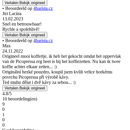
Vertalen
Bekijk origineel
• Beoordeeld op
4barista.cz
Jiri Lacina
13.02.2023
Snel en betrouwbaar!
Rychle a spolehlivě!
Vertalen
Bekijk origineel
• Beoordeeld op
4barista.cz
Max
24.11.2022
Origineel mooi koffertje, ik heb het gekocht omdat het oppervlak
van de Picopressa erg heet is bij het koffiezetten. Nu kan ik twee
koffie achter elkaar zetten... :)
Originální hezké pouzdro, koupil jsem kvůli velice horkému
povrchu Picopressa při výrobě kávy.
Ted muhu dělat i dvě kávy za sebou... :)
Vertalen
Bekijk origineel
4.8/5
10 beoordeling(en)
9
0
1
0
0