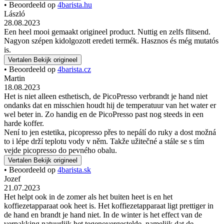
• Beoordeeld op
4barista.hu
László
28.08.2023
Een heel mooi gemaakt origineel product. Nuttig en zelfs flitsend.
Nagyon szépen kidolgozott eredeti termék. Hasznos és még mutatós
is.
Vertalen
Bekijk origineel
• Beoordeeld op
4barista.cz
Martin
18.08.2023
Het is niet alleen esthetisch, de PicoPresso verbrandt je hand niet
ondanks dat en misschien houdt hij de temperatuur van het water er
wel beter in. Zo handig en de PicoPresso past nog steeds in een
harde koffer.
Není to jen estetika, picopresso přes to nepálí do ruky a dost možná
to i lépe drží teplotu vody v něm. Takže užitečné a stále se s tím
vejde picopresso do pevného obalu.
Vertalen
Bekijk origineel
• Beoordeeld op
4barista.sk
Jozef
21.07.2023
Het helpt ook in de zomer als het buiten heet is en het
koffiezetapparaat ook heet is. Het koffiezetapparaat ligt prettiger in
de hand en brandt je hand niet. In de winter is het effect van de
verpakking natuurlijk het tegenovergestelde, namelijk dat de