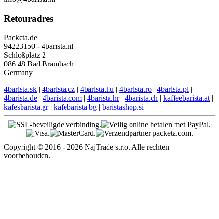
Retouradres
Packeta.de
94223150 - 4barista.nl
Schloßplatz 2
086 48 Bad Brambach
Germany
4barista.sk
|
4barista.cz
|
4barista.hu
|
4barista.ro
|
4barista.pl
|
4barista.de
|
4barista.com
|
4barista.hr
|
4barista.ch
|
kaffeebarista.at
|
kafesbarista.gr
|
kafebarista.bg
|
baristashop.si
Copyright © 2016 - 2026 NajTrade s.r.o. Alle rechten
voorbehouden.