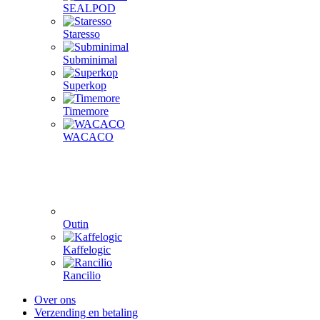
SEALPOD
Staresso
Subminimal
Superkop
Timemore
WACACO
Outin
Kaffelogic
Rancilio
Over ons
Verzending en betaling