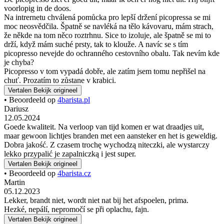
voorlopig in de doos.
Na intrernetu chválená pomůcka pro lepší držení picopressa se mi
moc neosvědčila. Špatně se navléká na tělo kávovaru, mám strach,
že někde na tom něco roztrhnu. Sice to izoluje, ale špatně se mi to
drží, když mám suché prsty, tak to klouže. A navíc se s tím
picopresso nevejde do ochranného cestovního obalu. Tak nevím kde
je chyba?
Picopresso v tom vypadá dobře, ale zatím jsem tomu nepřišel na
chuť. Prozatím to zůstane v krabici.
Vertalen
Bekijk origineel
• Beoordeeld op
4barista.pl
Dariusz
12.05.2024
Goede kwaliteit. Na verloop van tijd komen er wat draadjes uit,
maar gewoon lichtjes branden met een aansteker en het is geweldig.
Dobra jakość. Z czasem trochę wychodzą niteczki, ale wystarczy
lekko przypalić je zapalniczką i jest super.
Vertalen
Bekijk origineel
• Beoordeeld op
4barista.cz
Martin
05.12.2023
Lekker, brandt niet, wordt niet nat bij het afspoelen, prima.
Hezké, nepálí, nepromočí se při oplachu, fajn.
Vertalen
Bekijk origineel