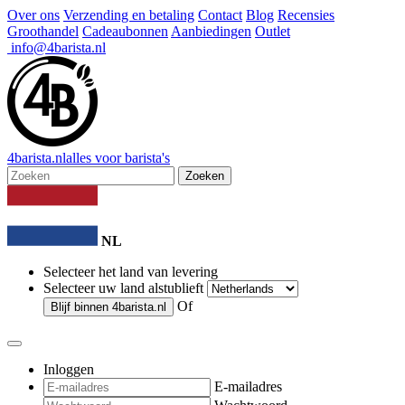
Over ons
Verzending en betaling
Contact
Blog
Recensies
Groothandel
Cadeaubonnen
Aanbiedingen
Outlet
info@4barista.nl
4
barista
.nl
alles voor barista's
Zoeken
NL
Selecteer het land van levering
Selecteer uw land alstublieft
Of
Blijf binnen
4barista.nl
Inloggen
E-mailadres