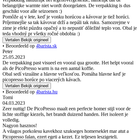
belangrijke warmte niet wordt doorgelaten. De verpakking is dus
geschikt voor alle seizoenen :)
Pomôže aj v lete, keď je vonku horúcou a kávovar je tiež horúci.
Príjemnejšie sa tak kávovar drží a nepáli tak ruku. Samozrejme v
zime je efekt púzdra opačný a to nepustiť dôležité teplo von. Obal je
teda vhodný pr všetky ročné obdobia :)
Vertalen
Bekijk origineel
• Beoordeeld op
4barista.sk
Peter
25.05.2023
De verpakking past visueel en vooral qua grootte. Het helpt vooral
als de PicoPresso warm is na een aantal koffie.
Obal sedí vizuálne a hlavne veľkosťou. Pomáha hlavne keď je
picopresso horúce po viacerých kávach.
Vertalen
Bekijk origineel
• Beoordeeld op
4barista.hu
Tomi
04.03.2023
Zeer nuttig! De PicoPresso maalt een perfecte homer stijl voor de
lichte stoffige kiezels, het brandt duizend handen. Het isoleert je
volledig.
Nagyon hasznos!
A vilagos porkolesu kavekhoz szukseges homerseklet mar atut a
Picopresso falan, ezert egeti a kezet. Ez teljesen leszigeteli.