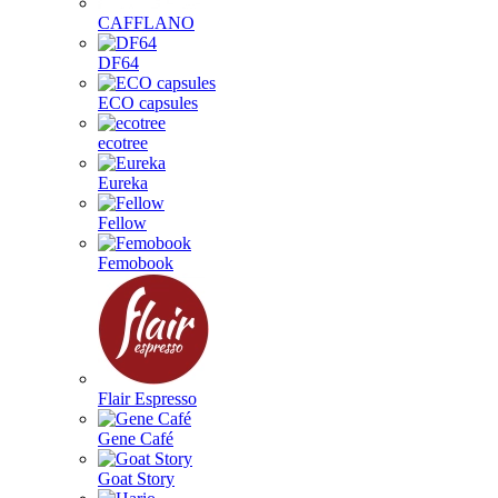
CAFFLANO
DF64
ECO capsules
ecotree
Eureka
Fellow
Femobook
Flair Espresso
Gene Café
Goat Story