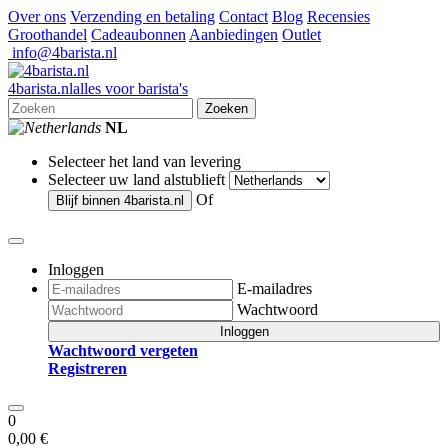
Over ons
Verzending en betaling
Contact
Blog
Recensies
Groothandel
Cadeaubonnen
Aanbiedingen
Outlet
info@4barista.nl
4
barista
.nl
alles voor barista's
Zoeken
NL
Selecteer het land van levering
Selecteer uw land alstublieft
Of
Blijf binnen
4barista.nl
Inloggen
E-mailadres
Wachtwoord
Inloggen
Wachtwoord vergeten
Registreren
0
0,00 €