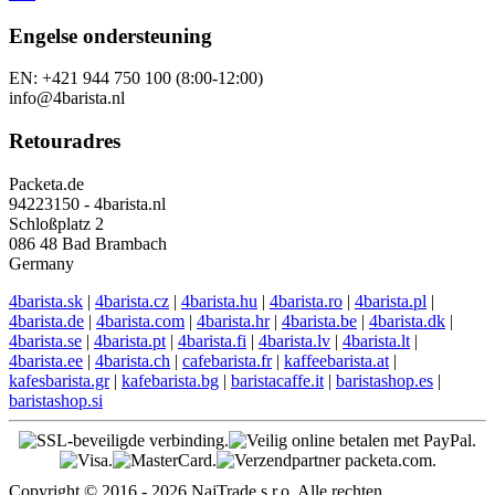
Engelse ondersteuning
EN: +421 944 750 100 (8:00-12:00)
info@4barista.nl
Retouradres
Packeta.de
94223150 - 4barista.nl
Schloßplatz 2
086 48 Bad Brambach
Germany
4barista.sk
|
4barista.cz
|
4barista.hu
|
4barista.ro
|
4barista.pl
|
4barista.de
|
4barista.com
|
4barista.hr
|
4barista.be
|
4barista.dk
|
4barista.se
|
4barista.pt
|
4barista.fi
|
4barista.lv
|
4barista.lt
|
4barista.ee
|
4barista.ch
|
cafebarista.fr
|
kaffeebarista.at
|
kafesbarista.gr
|
kafebarista.bg
|
baristacaffe.it
|
baristashop.es
|
baristashop.si
Copyright © 2016 - 2026 NajTrade s.r.o. Alle rechten