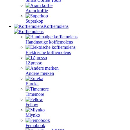
Smart Coffee Tools
Aram koffie
Superkop
Koffiemolens
Handmatige koffiemolens
Elektrische koffiemolens
1Zpresso
Andere merken
Eureka
Timemore
Fellow
Mlynko
Femobook