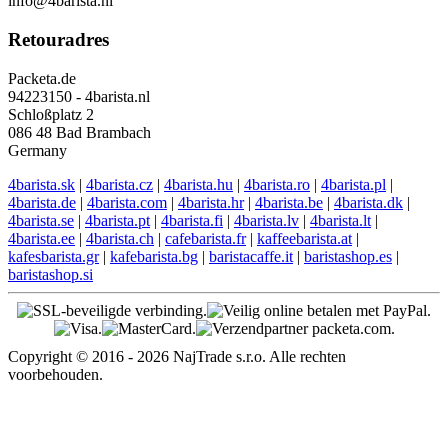
info@4barista.nl
Retouradres
Packeta.de
94223150 - 4barista.nl
Schloßplatz 2
086 48 Bad Brambach
Germany
4barista.sk
|
4barista.cz
|
4barista.hu
|
4barista.ro
|
4barista.pl
|
4barista.de
|
4barista.com
|
4barista.hr
|
4barista.be
|
4barista.dk
|
4barista.se
|
4barista.pt
|
4barista.fi
|
4barista.lv
|
4barista.lt
|
4barista.ee
|
4barista.ch
|
cafebarista.fr
|
kaffeebarista.at
|
kafesbarista.gr
|
kafebarista.bg
|
baristacaffe.it
|
baristashop.es
|
baristashop.si
Copyright © 2016 - 2026 NajTrade s.r.o. Alle rechten
voorbehouden.