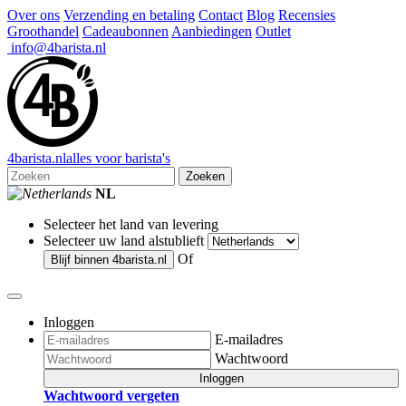
Over ons
Verzending en betaling
Contact
Blog
Recensies
Groothandel
Cadeaubonnen
Aanbiedingen
Outlet
info@4barista.nl
4
barista
.nl
alles voor barista's
Zoeken
NL
Selecteer het land van levering
Selecteer uw land alstublieft
Of
Blijf binnen
4barista.nl
Inloggen
E-mailadres
Wachtwoord
Inloggen
Wachtwoord vergeten