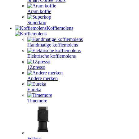
Smart Coffee Tools
Aram koffie
Superkop
Koffiemolens
Handmatige koffiemolens
Elektrische koffiemolens
1Zpresso
Andere merken
Eureka
Timemore
Fellow