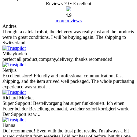
Reviews 79
• Excellent
4.9
more reviews
Andres
I bought a cafelat robot, the delivery was really fast and the products
were in great conditions. I will be buying again. The shipping to
Switzerland ...
Mihaylovich
perfect all product,company,delivery, thanks recomended
Nerijus
Excellent store! Friendly and professional communication, fast
shipping, and the item arrived well packaged. The whole purchasing
experience was smoot ...
Richard Möckel
Super Support! Bestellvorgang hat super funktioniert. Ich einen
Feuer bei der Bestellung gemacht, welcher sofort korrigiert wurde.
Der Support ist w ...
Hanna
Def recommend! Even with the trust pilot results, I'm always a bit
scared ordering from websites I did not hear of before, but this one