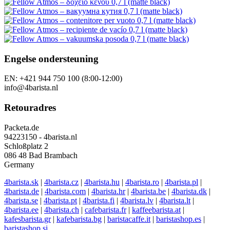
Engelse ondersteuning
EN: +421 944 750 100 (8:00-12:00)
info@4barista.nl
Retouradres
Packeta.de
94223150 - 4barista.nl
Schloßplatz 2
086 48 Bad Brambach
Germany
4barista.sk
|
4barista.cz
|
4barista.hu
|
4barista.ro
|
4barista.pl
|
4barista.de
|
4barista.com
|
4barista.hr
|
4barista.be
|
4barista.dk
|
4barista.se
|
4barista.pt
|
4barista.fi
|
4barista.lv
|
4barista.lt
|
4barista.ee
|
4barista.ch
|
cafebarista.fr
|
kaffeebarista.at
|
kafesbarista.gr
|
kafebarista.bg
|
baristacaffe.it
|
baristashop.es
|
baristashop.si