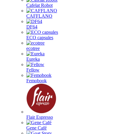
Cafelat Robot
CAFFLANO
DF64
ECO capsules
ecotree
Eureka
Fellow
Femobook
Flair Espresso
Gene Café