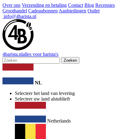
Over ons
Verzending en betaling
Contact
Blog
Recensies
Groothandel
Cadeaubonnen
Aanbiedingen
Outlet
info@4barista.nl
4
barista
.nl
alles voor barista's
Zoeken
NL
Selecteer het land van levering
Selecteer uw land alstublieft
Netherlands