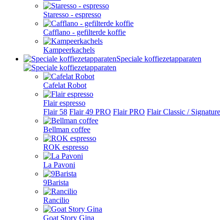
Staresso - espresso
Cafflano - gefilterde koffie
Kampeerkachels
Speciale koffiezetapparaten
Cafelat Robot
Flair espresso
Flair 58
Flair 49 PRO
Flair PRO
Flair Classic / Signatur
Bellman coffee
ROK espresso
La Pavoni
9Barista
Rancilio
Goat Story Gina