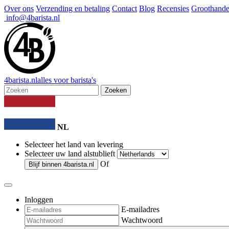
Over ons
Verzending en betaling
Contact
Blog
Recensies
Groothande
info@4barista.nl
4
barista
.nl
alles voor barista's
Zoeken
NL
Selecteer het land van levering
Selecteer uw land alstublieft
Of
Blijf binnen
4barista.nl
Inloggen
E-mailadres
Wachtwoord