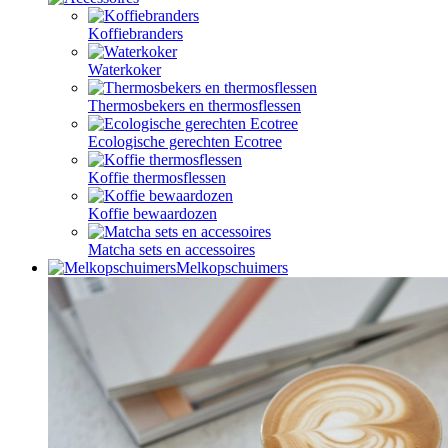
Koffiebranders
Waterkoker
Thermosbekers en thermosflessen
Ecologische gerechten Ecotree
Koffie thermosflessen
Koffie bewaardozen
Matcha sets en accessoires
Melkopschuimers