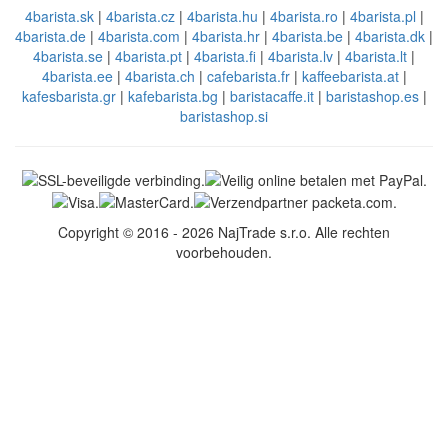
4barista.sk
|
4barista.cz
|
4barista.hu
|
4barista.ro
|
4barista.pl
|
4barista.de
|
4barista.com
|
4barista.hr
|
4barista.be
|
4barista.dk
|
4barista.se
|
4barista.pt
|
4barista.fi
|
4barista.lv
|
4barista.lt
|
4barista.ee
|
4barista.ch
|
cafebarista.fr
|
kaffeebarista.at
|
kafesbarista.gr
|
kafebarista.bg
|
baristacaffe.it
|
baristashop.es
|
baristashop.si
Copyright © 2016 - 2026 NajTrade s.r.o. Alle rechten
voorbehouden.