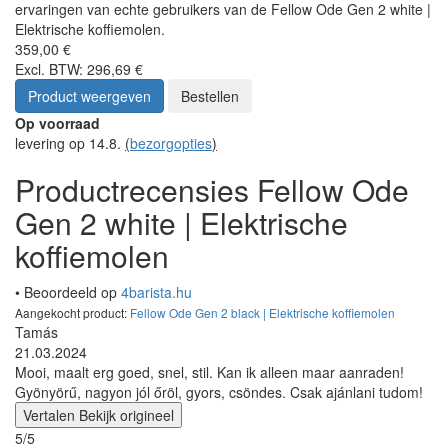
ervaringen van echte gebruikers van de Fellow Ode Gen 2 white |
Elektrische koffiemolen.
359,00 €
Excl. BTW: 296,69 €
Product weergeven
Bestellen
Op voorraad
levering op 14.8.
(
bezorgopties
)
Productrecensies Fellow Ode
Gen 2 white | Elektrische
koffiemolen
• Beoordeeld op
4barista.hu
Aangekocht product:
Fellow Ode Gen 2 black | Elektrische koffiemolen
Tamás
21.03.2024
Mooi, maalt erg goed, snel, stil. Kan ik alleen maar aanraden!
Gyönyörű, nagyon jól őröl, gyors, csöndes. Csak ajánlani tudom!
Vertalen
Bekijk origineel
5/5