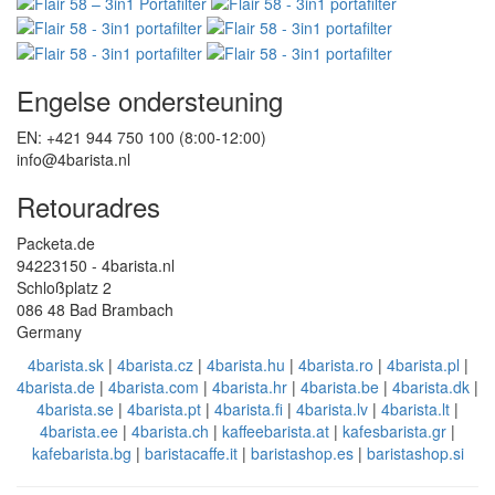
Engelse ondersteuning
EN: +421 944 750 100 (8:00-12:00)
info@4barista.nl
Retouradres
Packeta.de
94223150 - 4barista.nl
Schloßplatz 2
086 48 Bad Brambach
Germany
4barista.sk
|
4barista.cz
|
4barista.hu
|
4barista.ro
|
4barista.pl
|
4barista.de
|
4barista.com
|
4barista.hr
|
4barista.be
|
4barista.dk
|
4barista.se
|
4barista.pt
|
4barista.fi
|
4barista.lv
|
4barista.lt
|
4barista.ee
|
4barista.ch
|
kaffeebarista.at
|
kafesbarista.gr
|
kafebarista.bg
|
baristacaffe.it
|
baristashop.es
|
baristashop.si