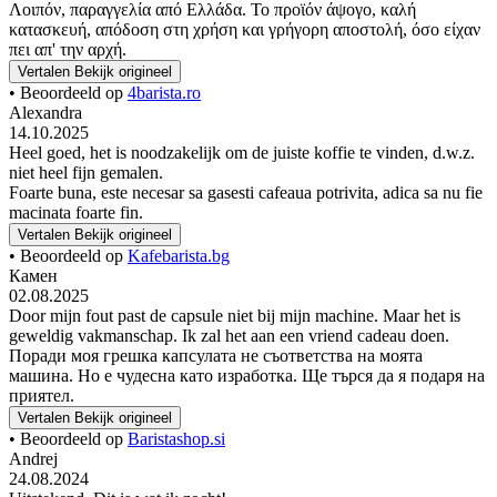
Λοιπόν, παραγγελία από Ελλάδα. Το προϊόν άψογο, καλή
κατασκευή, απόδοση στη χρήση και γρήγορη αποστολή, όσο είχαν
πει απ' την αρχή.
Vertalen
Bekijk origineel
• Beoordeeld op
4barista.ro
Alexandra
14.10.2025
Heel goed, het is noodzakelijk om de juiste koffie te vinden, d.w.z.
niet heel fijn gemalen.
Foarte buna, este necesar sa gasesti cafeaua potrivita, adica sa nu fie
macinata foarte fin.
Vertalen
Bekijk origineel
• Beoordeeld op
Kafebarista.bg
Камен
02.08.2025
Door mijn fout past de capsule niet bij mijn machine. Maar het is
geweldig vakmanschap. Ik zal het aan een vriend cadeau doen.
Поради моя грешка капсулата не съответства на моята
машина. Но е чудесна като изработка. Ще търся да я подаря на
приятел.
Vertalen
Bekijk origineel
• Beoordeeld op
Baristashop.si
Andrej
24.08.2024