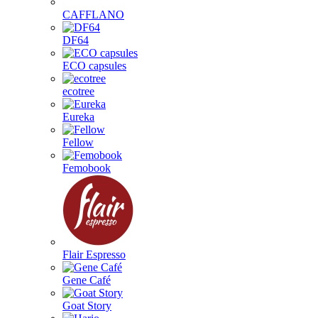
CAFFLANO
DF64
ECO capsules
ecotree
Eureka
Fellow
Femobook
Flair Espresso
Gene Café
Goat Story