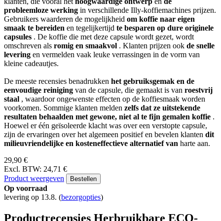
klanten, die vooral het
hoogwaardige ontwerp
en
de
probleemloze werking
in verschillende Illy-koffiemachines prijzen.
Gebruikers waarderen de mogelijkheid
om koffie naar eigen
smaak te bereiden
en tegelijkertijd
te besparen op dure originele
capsules
. De koffie die met deze capsule wordt gezet, wordt
omschreven als
romig en smaakvol
. Klanten prijzen ook
de snelle
levering
en vermelden vaak leuke verrassingen in de vorm van
kleine cadeautjes.
De meeste recensies benadrukken
het gebruiksgemak en de
eenvoudige reiniging
van de capsule, die gemaakt is van
roestvrij
staal
, waardoor ongewenste effecten op de koffiesmaak worden
voorkomen. Sommige klanten melden
zelfs dat ze uitstekende
resultaten behaalden met gewone, niet al te fijn gemalen koffie
.
Hoewel er één geïsoleerde klacht was over een verstopte capsule,
zijn de ervaringen over het algemeen positief en bevelen klanten
dit
milieuvriendelijke en kosteneffectieve alternatief van
harte aan.
29,90 €
Excl. BTW: 24,71 €
Product weergeven
Bestellen
Op voorraad
levering op 13.8.
(
bezorgopties
)
Productrecensies Herbruikbare ECO-