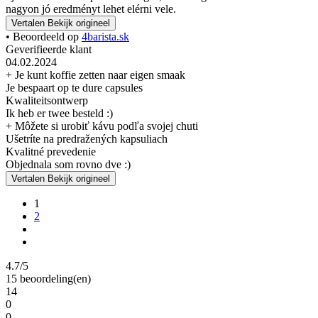
nagyon jó eredményt lehet elérni vele.
Vertalen
Bekijk origineel
• Beoordeeld op
4barista.sk
Geverifieerde klant
04.02.2024
+ Je kunt koffie zetten naar eigen smaak
Je bespaart op te dure capsules
Kwaliteitsontwerp
Ik heb er twee besteld :)
+ Môžete si urobiť kávu podľa svojej chuti
Ušetríte na predražených kapsuliach
Kvalitné prevedenie
Objednala som rovno dve :)
Vertalen
Bekijk origineel
1
2
4.7/5
15 beoordeling(en)
14
0
0