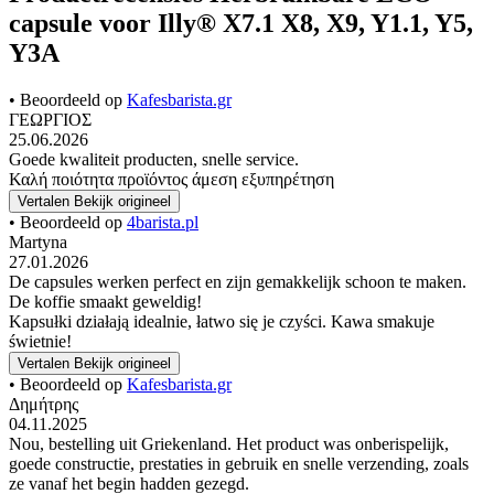
capsule voor Illy® X7.1 X8, X9, Y1.1, Y5,
Y3A
• Beoordeeld op
Kafesbarista.gr
ΓΕΩΡΓΙΟΣ
25.06.2026
Goede kwaliteit producten, snelle service.
Καλή ποιότητα προϊόντος άμεση εξυπηρέτηση
Vertalen
Bekijk origineel
• Beoordeeld op
4barista.pl
Martyna
27.01.2026
De capsules werken perfect en zijn gemakkelijk schoon te maken.
De koffie smaakt geweldig!
Kapsułki działają idealnie, łatwo się je czyści. Kawa smakuje
świetnie!
Vertalen
Bekijk origineel
• Beoordeeld op
Kafesbarista.gr
Δημήτρης
04.11.2025
Nou, bestelling uit Griekenland. Het product was onberispelijk,
goede constructie, prestaties in gebruik en snelle verzending, zoals
ze vanaf het begin hadden gezegd.