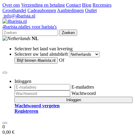
Over ons
Verzending en betaling
Contact
Blog
Recensies
Groothandel
Cadeaubonnen
Aanbiedingen
Outlet
info@4barista.nl
4
barista
.nl
alles voor barista's
Zoeken
NL
Selecteer het land van levering
Selecteer uw land alstublieft
Of
Blijf binnen
4barista.nl
Inloggen
E-mailadres
Wachtwoord
Inloggen
Wachtwoord vergeten
Registreren
0
0,00 €