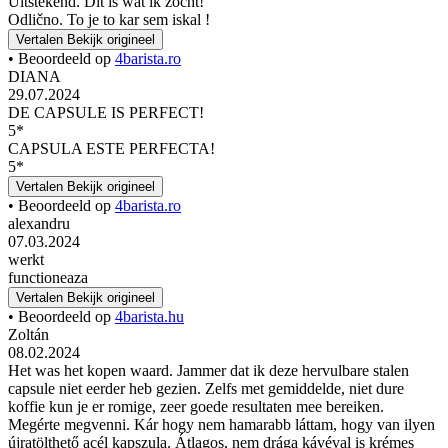
Uitstekend. Dit is wat ik zocht!
Odlično. To je to kar sem iskal !
Vertalen
Bekijk origineel
• Beoordeeld op
4barista.ro
DIANA
29.07.2024
DE CAPSULE IS PERFECT!
5*
CAPSULA ESTE PERFECTA!
5*
Vertalen
Bekijk origineel
• Beoordeeld op
4barista.ro
alexandru
07.03.2024
werkt
functioneaza
Vertalen
Bekijk origineel
• Beoordeeld op
4barista.hu
Zoltán
08.02.2024
Het was het kopen waard. Jammer dat ik deze hervulbare stalen
capsule niet eerder heb gezien. Zelfs met gemiddelde, niet dure
koffie kun je er romige, zeer goede resultaten mee bereiken.
Megérte megvenni. Kár hogy nem hamarabb láttam, hogy van ilyen
újratölthető acél kapszula. Átlagos, nem drága kávéval is krémes