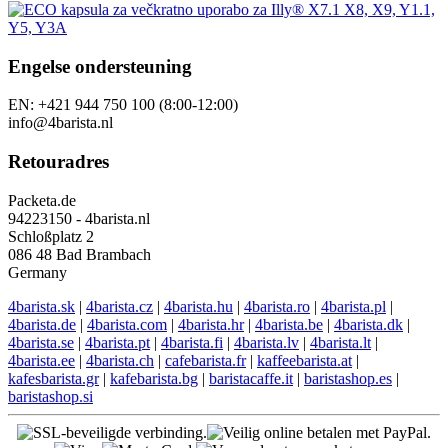
Engelse ondersteuning
EN: +421 944 750 100 (8:00-12:00)
info@4barista.nl
Retouradres
Packeta.de
94223150 - 4barista.nl
Schloßplatz 2
086 48 Bad Brambach
Germany
4barista.sk
|
4barista.cz
|
4barista.hu
|
4barista.ro
|
4barista.pl
|
4barista.de
|
4barista.com
|
4barista.hr
|
4barista.be
|
4barista.dk
|
4barista.se
|
4barista.pt
|
4barista.fi
|
4barista.lv
|
4barista.lt
|
4barista.ee
|
4barista.ch
|
cafebarista.fr
|
kaffeebarista.at
|
kafesbarista.gr
|
kafebarista.bg
|
baristacaffe.it
|
baristashop.es
|
baristashop.si