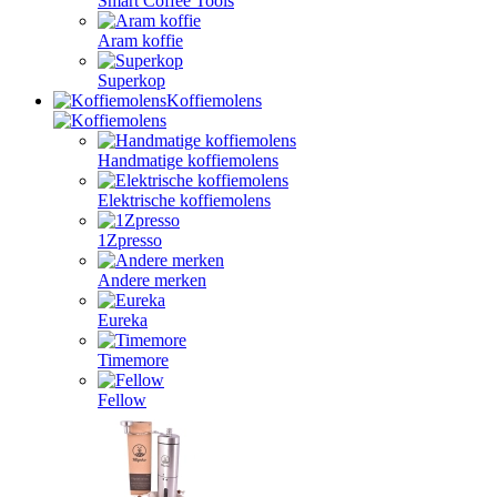
Smart Coffee Tools
Aram koffie
Superkop
Koffiemolens
Handmatige koffiemolens
Elektrische koffiemolens
1Zpresso
Andere merken
Eureka
Timemore
Fellow