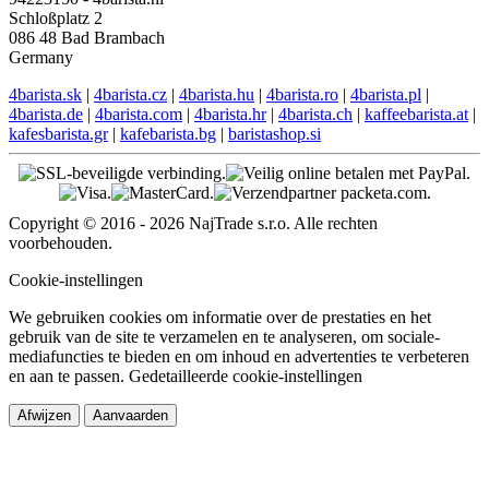
Schloßplatz 2
086 48 Bad Brambach
Germany
4barista.sk
|
4barista.cz
|
4barista.hu
|
4barista.ro
|
4barista.pl
|
4barista.de
|
4barista.com
|
4barista.hr
|
4barista.ch
|
kaffeebarista.at
|
kafesbarista.gr
|
kafebarista.bg
|
baristashop.si
Copyright © 2016 - 2026 NajTrade s.r.o. Alle rechten
voorbehouden.
Cookie-instellingen
We gebruiken cookies om informatie over de prestaties en het
gebruik van de site te verzamelen en te analyseren, om sociale-
mediafuncties te bieden en om inhoud en advertenties te verbeteren
en aan te passen.
Gedetailleerde cookie-instellingen
Afwijzen
Aanvaarden