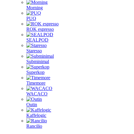
Morning
PUQ
ROK espresso
SEALPOD
Staresso
Subminimal
Superkop
Timemore
WACACO
Outin
Kaffelogic
Rancilio