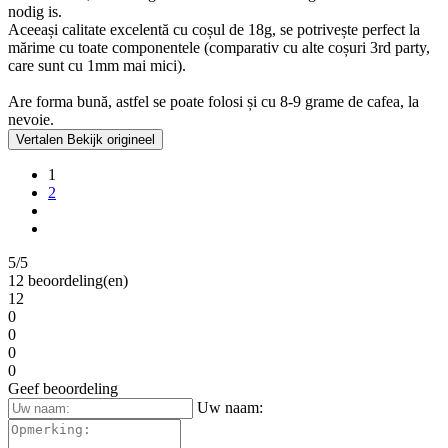
nodig is.
Aceeași calitate excelentă cu coșul de 18g, se potrivește perfect la
mărime cu toate componentele (comparativ cu alte coșuri 3rd party,
care sunt cu 1mm mai mici).
Are forma bună, astfel se poate folosi și cu 8-9 grame de cafea, la
nevoie.
Vertalen
Bekijk origineel
1
2
5/5
12 beoordeling(en)
12
0
0
0
0
Geef beoordeling
Uw naam: