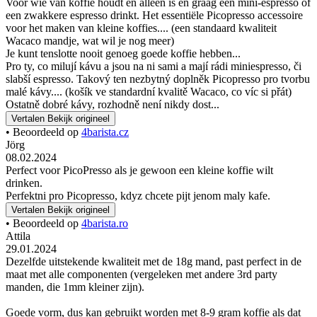
Voor wie van koffie houdt en alleen is en graag een mini-espresso of
een zwakkere espresso drinkt. Het essentiële Picopresso accessoire
voor het maken van kleine koffies.... (een standaard kwaliteit
Wacaco mandje, wat wil je nog meer)
Je kunt tenslotte nooit genoeg goede koffie hebben...
Pro ty, co milují kávu a jsou na ni sami a mají rádi miniespresso, či
slabší espresso. Takový ten nezbytný doplněk Picopresso pro tvorbu
malé kávy.... (košík ve standardní kvalitě Wacaco, co víc si přát)
Ostatně dobré kávy, rozhodně není nikdy dost...
Vertalen
Bekijk origineel
• Beoordeeld op
4barista.cz
Jörg
08.02.2024
Perfect voor PicoPresso als je gewoon een kleine koffie wilt
drinken.
Perfektni pro Picopresso, kdyz chcete pijt jenom maly kafe.
Vertalen
Bekijk origineel
• Beoordeeld op
4barista.ro
Attila
29.01.2024
Dezelfde uitstekende kwaliteit met de 18g mand, past perfect in de
maat met alle componenten (vergeleken met andere 3rd party
manden, die 1mm kleiner zijn).
Goede vorm, dus kan gebruikt worden met 8-9 gram koffie als dat