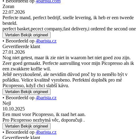
• Beoordeeld op
4barista.com
Zoran
22.07.2026
Perfecte mand, perfect bedrijf, snelle levering, ik heb er een tweede
besteld.
perfect basket,pecect company,fast delivery,i ordered the second one
Vertalen
Bekijk origineel
• Beoordeeld op
4barista.cz
Geverifieerde klant
27.01.2026
Nog niet getest, maar ik zie niet in waarom het niet goed zou zijn.
Zeer goed gemaakt. Perfecte aanvulling voor mijn Picopresso als ik
een zwakkere koffie wil.
Ještě nevyzkoušené, ale nevidím důvod proč by to nemělo být v
pořádku. Velice kvalitně vyrobeno. Perfektní doplněk pro mé
Picopresso, když chci slabší kávu.
Vertalen
Bekijk origineel
• Beoordeeld op
4barista.cz
Nejl
10.10.2025
Een must voor Picopresso, ik raad het aan.
Pro Picopresso nezbytná věc, doporučuji .
Vertalen
Bekijk origineel
• Beoordeeld op
4barista.cz
Geverifieerde klant