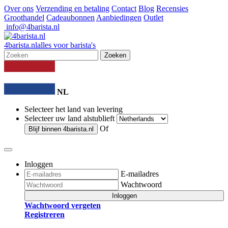
Over ons
Verzending en betaling
Contact
Blog
Recensies
Groothandel
Cadeaubonnen
Aanbiedingen
Outlet
info@4barista.nl
4
barista
.nl
alles voor barista's
Zoeken
NL
Selecteer het land van levering
Selecteer uw land alstublieft
Of
Blijf binnen
4barista.nl
Inloggen
E-mailadres
Wachtwoord
Inloggen
Wachtwoord vergeten
Registreren