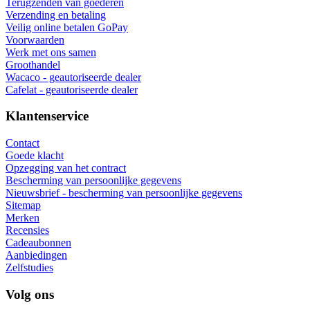
Terugzenden van goederen
Verzending en betaling
Veilig online betalen GoPay
Voorwaarden
Werk met ons samen
Groothandel
Wacaco - geautoriseerde dealer
Cafelat - geautoriseerde dealer
Klantenservice
Contact
Goede klacht
Opzegging van het contract
Bescherming van persoonlijke gegevens
Nieuwsbrief - bescherming van persoonlijke gegevens
Sitemap
Merken
Recensies
Cadeaubonnen
Aanbiedingen
Zelfstudies
Volg ons