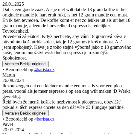
26.01.2025
Dat is een goede zaak. Als je niet wilt dat de 18 gram koffie in het
originele mandje je hart eruit rukt, is het 12 gram mandje een must.
En ik ben tevreden. De koffie komt er net zo lekker uit als uit het 18
gram mandje, alleen de hoeveelheid espresso is redelijker.
Tevredenheid.
Povedená záležitost. Když nechcete, aby vám 18 gramová káva v
původním koši utrhla srdce, tak je 12 gramový koš nutnost. A já
jsem spokojený. Káva je z toho stejně výborná jako z 18 gramového
koše, jenom množství výsledného espressa je rozumější.
Spokojenost.
Vertalen
Bekijk origineel
• Beoordeeld op
4barista.cz
Martin
26.08.2024
Ik zou zeggen dat een kleiner mandje een must is voor een pico
press, vooral als je meer espresso's op een dag wilt maken :D Werkt
geweldig.
Řekl bych že menší košík je nezbytnost k picopressu, obzvlášť
pokud si těch espress chcete za den dát více :D Funguje parádně.
Vertalen
Bekijk origineel
• Beoordeeld op
4barista.cz
Pavel
20.07.2024