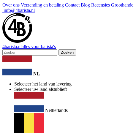
Over ons
Verzending en betaling
Contact
Blog
Recensies
Groothande
info@4barista.nl
4
barista
.nl
alles voor barista's
Zoeken
NL
Selecteer het land van levering
Selecteer uw land alstublieft
Netherlands