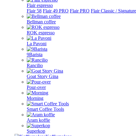
Flair espresso
Flair 58
Flair 49 PRO
Flair PRO
Flair Classic / Signatur
Bellman coffee
ROK espresso
La Pavoni
9Barista
Rancilio
Goat Story Gina
Pour-over
Morning
Smart Coffee Tools
Aram koffie
Superkop