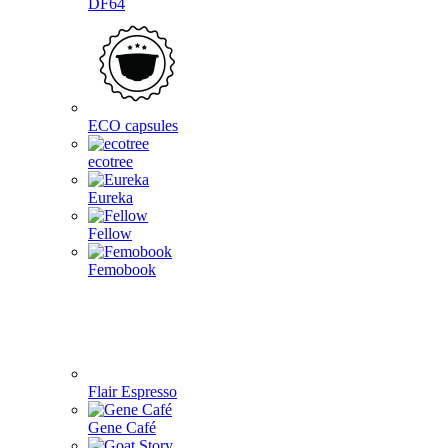
DF64
ECO capsules
ecotree
Eureka
Fellow
Femobook
Flair Espresso
Gene Café