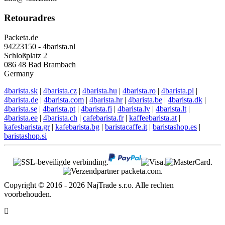
Retouradres
Packeta.de
94223150 - 4barista.nl
Schloßplatz 2
086 48 Bad Brambach
Germany
4barista.sk
|
4barista.cz
|
4barista.hu
|
4barista.ro
|
4barista.pl
|
4barista.de
|
4barista.com
|
4barista.hr
|
4barista.be
|
4barista.dk
|
4barista.se
|
4barista.pt
|
4barista.fi
|
4barista.lv
|
4barista.lt
|
4barista.ee
|
4barista.ch
|
cafebarista.fr
|
kaffeebarista.at
|
kafesbarista.gr
|
kafebarista.bg
|
baristacaffe.it
|
baristashop.es
|
baristashop.si
Copyright © 2016 - 2026 NajTrade s.r.o. Alle rechten
voorbehouden.