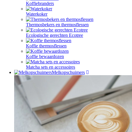
Koffiebranders
Waterkoker
Thermosbekers en thermosflessen
Ecologische gerechten Ecotree
Koffie thermosflessen
Koffie bewaardozen
Matcha sets en accessoires
Melkopschuimers