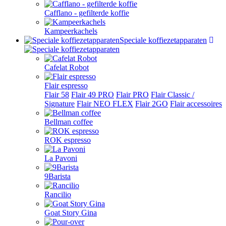
Cafflano - gefilterde koffie
Kampeerkachels
Speciale koffiezetapparaten
Cafelat Robot
Flair espresso
Flair 58
Flair 49 PRO
Flair PRO
Flair Classic /
Signature
Flair NEO FLEX
Flair 2GO
Flair accessoires
Bellman coffee
ROK espresso
La Pavoni
9Barista
Rancilio
Goat Story Gina