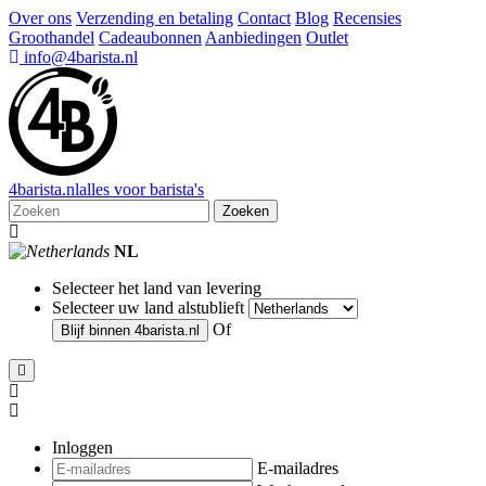
Over ons
Verzending en betaling
Contact
Blog
Recensies
Groothandel
Cadeaubonnen
Aanbiedingen
Outlet
info@4barista.nl
4
barista
.nl
alles voor barista's
Zoeken
NL
Selecteer het land van levering
Selecteer uw land alstublieft
Of
Blijf binnen
4barista.nl
Inloggen
E-mailadres