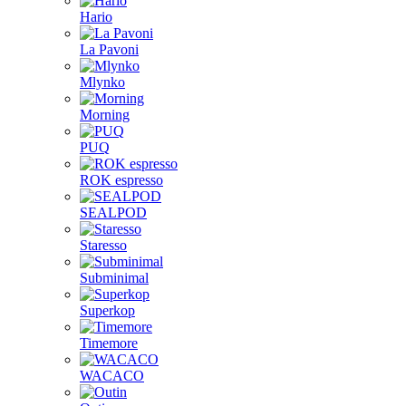
Hario
La Pavoni
Mlynko
Morning
PUQ
ROK espresso
SEALPOD
Staresso
Subminimal
Superkop
Timemore
WACACO