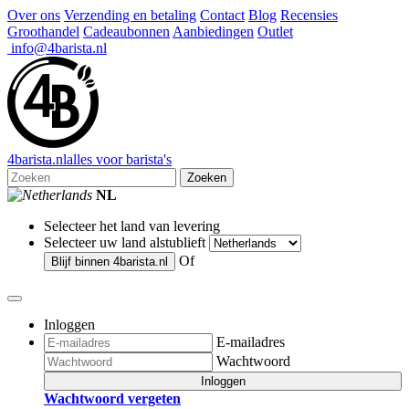
Over ons
Verzending en betaling
Contact
Blog
Recensies
Groothandel
Cadeaubonnen
Aanbiedingen
Outlet
info@4barista.nl
4
barista
.nl
alles voor barista's
Zoeken
NL
Selecteer het land van levering
Selecteer uw land alstublieft
Of
Blijf binnen
4barista.nl
Inloggen
E-mailadres
Wachtwoord
Inloggen
Wachtwoord vergeten