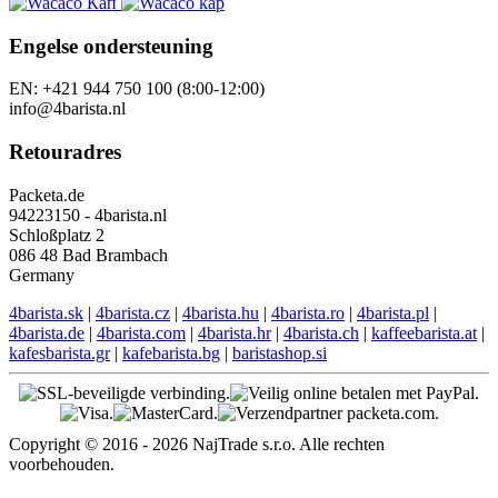
Engelse ondersteuning
EN: +421 944 750 100 (8:00-12:00)
info@4barista.nl
Retouradres
Packeta.de
94223150 - 4barista.nl
Schloßplatz 2
086 48 Bad Brambach
Germany
4barista.sk
|
4barista.cz
|
4barista.hu
|
4barista.ro
|
4barista.pl
|
4barista.de
|
4barista.com
|
4barista.hr
|
4barista.ch
|
kaffeebarista.at
|
kafesbarista.gr
|
kafebarista.bg
|
baristashop.si
Copyright © 2016 - 2026 NajTrade s.r.o. Alle rechten
voorbehouden.