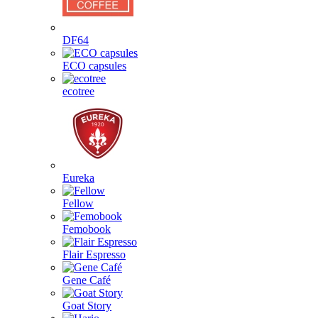
DF64
ECO capsules
ecotree
Eureka
Fellow
Femobook
Flair Espresso
Gene Café
Goat Story