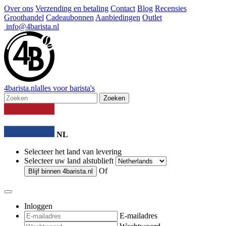
Over ons
Verzending en betaling
Contact
Blog
Recensies
Groothandel
Cadeaubonnen
Aanbiedingen
Outlet
info@4barista.nl
4
barista
.nl
alles voor barista's
Zoeken
NL
Selecteer het land van levering
Selecteer uw land alstublieft
Of
Blijf binnen
4barista.nl
Inloggen
E-mailadres