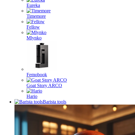
Eureka
Timemore
Fellow
Mlynko
Femobook
Goat Story ARCO
Hario
Barista tools