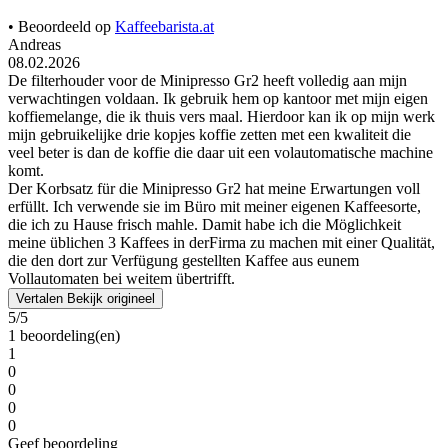
• Beoordeeld op
Kaffeebarista.at
Andreas
08.02.2026
De filterhouder voor de Minipresso Gr2 heeft volledig aan mijn
verwachtingen voldaan. Ik gebruik hem op kantoor met mijn eigen
koffiemelange, die ik thuis vers maal. Hierdoor kan ik op mijn werk
mijn gebruikelijke drie kopjes koffie zetten met een kwaliteit die
veel beter is dan de koffie die daar uit een volautomatische machine
komt.
Der Korbsatz für die Minipresso Gr2 hat meine Erwartungen voll
erfüllt. Ich verwende sie im Büro mit meiner eigenen Kaffeesorte,
die ich zu Hause frisch mahle. Damit habe ich die Möglichkeit
meine üblichen 3 Kaffees in derFirma zu machen mit einer Qualität,
die den dort zur Verfügung gestellten Kaffee aus eunem
Vollautomaten bei weitem übertrifft.
Vertalen
Bekijk origineel
5/5
1 beoordeling(en)
1
0
0
0
0
Geef beoordeling