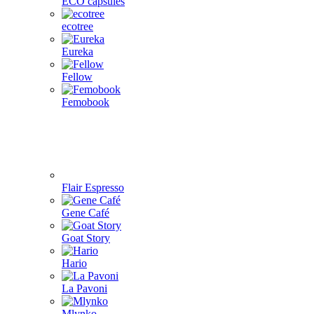
ECO capsules
ecotree
Eureka
Fellow
Femobook
Flair Espresso
Gene Café
Goat Story
Hario
La Pavoni
Mlynko