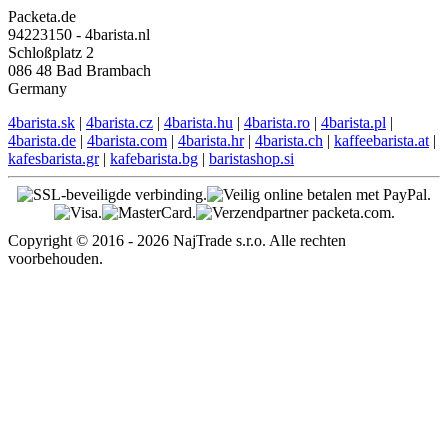
Packeta.de
94223150 - 4barista.nl
Schloßplatz 2
086 48 Bad Brambach
Germany
4barista.sk
|
4barista.cz
|
4barista.hu
|
4barista.ro
|
4barista.pl
|
4barista.de
|
4barista.com
|
4barista.hr
|
4barista.ch
|
kaffeebarista.at
|
kafesbarista.gr
|
kafebarista.bg
|
baristashop.si
Copyright © 2016 - 2026 NajTrade s.r.o. Alle rechten
voorbehouden.