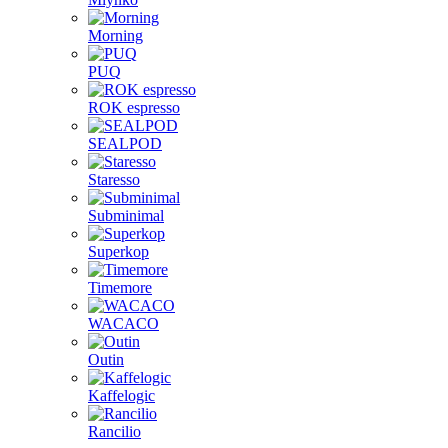
Morning
PUQ
ROK espresso
SEALPOD
Staresso
Subminimal
Superkop
Timemore
WACACO
Outin
Kaffelogic
Rancilio