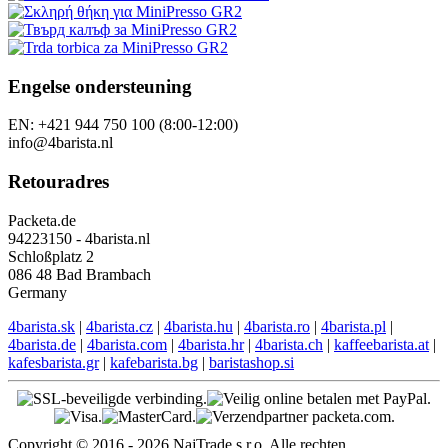
Engelse ondersteuning
EN: +421 944 750 100 (8:00-12:00)
info@4barista.nl
Retouradres
Packeta.de
94223150 - 4barista.nl
Schloßplatz 2
086 48 Bad Brambach
Germany
4barista.sk
|
4barista.cz
|
4barista.hu
|
4barista.ro
|
4barista.pl
|
4barista.de
|
4barista.com
|
4barista.hr
|
4barista.ch
|
kaffeebarista.at
|
kafesbarista.gr
|
kafebarista.bg
|
baristashop.si
Copyright © 2016 - 2026 NajTrade s.r.o. Alle rechten