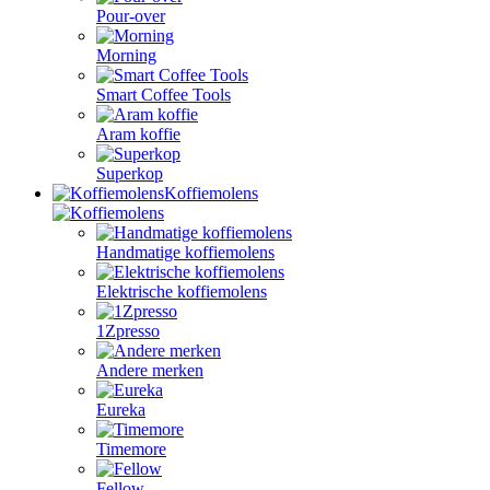
Pour-over
Morning
Smart Coffee Tools
Aram koffie
Superkop
Koffiemolens
Handmatige koffiemolens
Elektrische koffiemolens
1Zpresso
Andere merken
Eureka
Timemore
Fellow