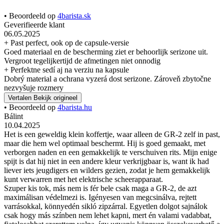
• Beoordeeld op
4barista.sk
Geverifieerde klant
06.05.2025
+ Past perfect, ook op de capsule-versie
Goed materiaal en de bescherming ziet er behoorlijk serizone uit.
Vergroot tegelijkertijd de afmetingen niet onnodig
+ Perfektne sedí aj na verziu na kapsule
Dobrý material a ochrana vyzerá dost serizone. Zároveň zbytočne
nezvyšuje rozmery
Vertalen
Bekijk origineel
• Beoordeeld op
4barista.hu
Bálint
10.04.2025
Het is een geweldig klein koffertje, waar alleen de GR-2 zelf in past,
maar die hem wel optimaal beschermt. Hij is goed gemaakt, met
verborgen naden en een gemakkelijk te verschuiven rits. Mijn enige
spijt is dat hij niet in een andere kleur verkrijgbaar is, want ik had
liever iets jeugdigers en wilders gezien, zodat je hem gemakkelijk
kunt verwarren met het elektrische scheerapparaat.
Szuper kis tok, más nem is fér bele csak maga a GR-2, de azt
maximálisan védelmezi is. Igényesen van megcsinálva, rejtett
varrásokkal, könnyedén sikló zipzárral. Egyetlen dolgot sajnálok
csak hogy más színben nem lehet kapni, mert én valami vadabbat,