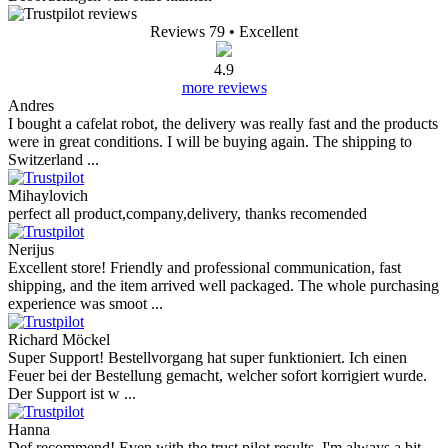
Reviews 79
• Excellent
4.9
more reviews
Andres
I bought a cafelat robot, the delivery was really fast and the products
were in great conditions. I will be buying again. The shipping to
Switzerland ...
Mihaylovich
perfect all product,company,delivery, thanks recomended
Nerijus
Excellent store! Friendly and professional communication, fast
shipping, and the item arrived well packaged. The whole purchasing
experience was smoot ...
Richard Möckel
Super Support! Bestellvorgang hat super funktioniert. Ich einen
Feuer bei der Bestellung gemacht, welcher sofort korrigiert wurde.
Der Support ist w ...
Hanna
Def recommend! Even with the trust pilot results, I'm always a bit