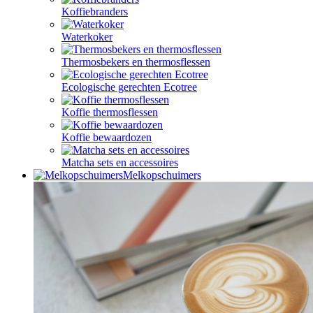
Koffiebranders
Waterkoker
Thermosbekers en thermosflessen
Ecologische gerechten Ecotree
Koffie thermosflessen
Koffie bewaardozen
Matcha sets en accessoires
Melkopschuimers