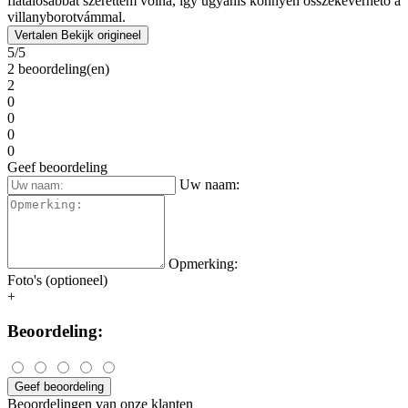
fiatalosabbat szerettem volna, így ugyanis könnyen összekeverhető a
villanyborotvámmal.
Vertalen
Bekijk origineel
5/5
2 beoordeling(en)
2
0
0
0
0
Geef beoordeling
Uw naam:
Opmerking:
Foto's (optioneel)
+
Beoordeling:
Geef beoordeling
Beoordelingen van onze klanten