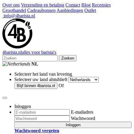
Over ons
Verzending en betaling
Contact
Blog
Recensies
Groothandel
Cadeaubonnen
Aanbiedingen
Outlet
info@4barista.nl
4
barista
.nl
alles voor barista's
Zoeken
NL
Selecteer het land van levering
Selecteer uw land alstublieft
Of
Blijf binnen
4barista.nl
Inloggen
E-mailadres
Wachtwoord
Inloggen
Wachtwoord vergeten