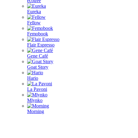
ecotree
Eureka
Fellow
Femobook
Flair Espresso
Gene Café
Goat Story
Hario
La Pavoni
Mlynko
Morning