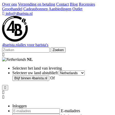
Over ons
Verzending en betaling
Contact
Blog
Recensies
Groothandel
Cadeaubonnen
Aanbiedingen
Outlet
info@4barista.nl
4
barista
.nl
alles voor barista's
Zoeken
NL
Selecteer het land van levering
Selecteer uw land alstublieft
Of
Blijf binnen
4barista.nl
Inloggen
E-mailadres