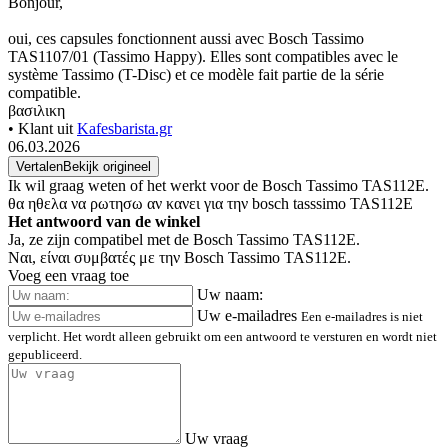
Bonjour,
oui, ces capsules fonctionnent aussi avec Bosch Tassimo
TAS1107/01 (Tassimo Happy). Elles sont compatibles avec le
système Tassimo (T-Disc) et ce modèle fait partie de la série
compatible.
βασιλικη
• Klant uit
Kafesbarista.gr
06.03.2026
Vertalen
Bekijk origineel
Ik wil graag weten of het werkt voor de Bosch Tassimo TAS112E.
θα ηθελα να ρωτησω αν κανει για την bosch tasssimo TAS112E
Het antwoord van de winkel
Ja, ze zijn compatibel met de Bosch Tassimo TAS112E.
Ναι, είναι συμβατές με την Bosch Tassimo TAS112E.
Voeg een vraag toe
Uw naam:
Uw e-mailadres
Een e-mailadres is niet
verplicht. Het wordt alleen gebruikt om een antwoord te versturen en wordt niet
gepubliceerd.
Uw vraag