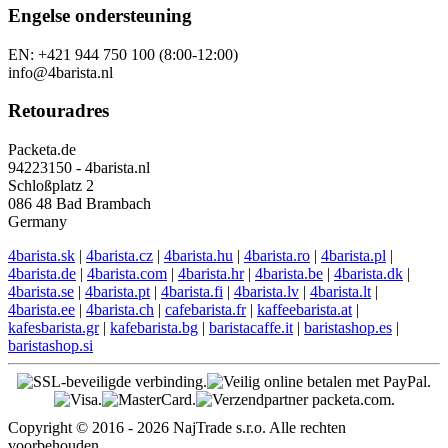
Engelse ondersteuning
EN: +421 944 750 100 (8:00-12:00)
info@4barista.nl
Retouradres
Packeta.de
94223150 - 4barista.nl
Schloßplatz 2
086 48 Bad Brambach
Germany
4barista.sk
|
4barista.cz
|
4barista.hu
|
4barista.ro
|
4barista.pl
|
4barista.de
|
4barista.com
|
4barista.hr
|
4barista.be
|
4barista.dk
|
4barista.se
|
4barista.pt
|
4barista.fi
|
4barista.lv
|
4barista.lt
|
4barista.ee
|
4barista.ch
|
cafebarista.fr
|
kaffeebarista.at
|
kafesbarista.gr
|
kafebarista.bg
|
baristacaffe.it
|
baristashop.es
|
baristashop.si
Copyright © 2016 - 2026 NajTrade s.r.o. Alle rechten
voorbehouden.