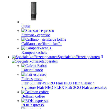
Outin
Staresso - espresso
Cafflano - gefilterde koffie
Kampeerkachels
Speciale koffiezetapparaten
Cafelat Robot
Flair espresso
Flair 58
Flair 49 PRO
Flair PRO
Flair Classic /
Signature
Flair NEO FLEX
Flair 2GO
Flair accessoires
Bellman coffee
ROK espresso