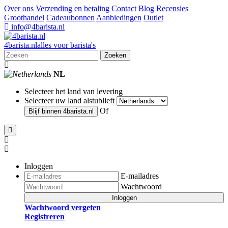
Over ons
Verzending en betaling
Contact
Blog
Recensies
Groothandel
Cadeaubonnen
Aanbiedingen
Outlet
info@4barista.nl
4
barista
.nl
alles voor barista's
Zoeken
NL
Selecteer het land van levering
Selecteer uw land alstublieft
Of
Blijf binnen
4barista.nl
Inloggen
E-mailadres
Wachtwoord
Inloggen
Wachtwoord vergeten
Registreren