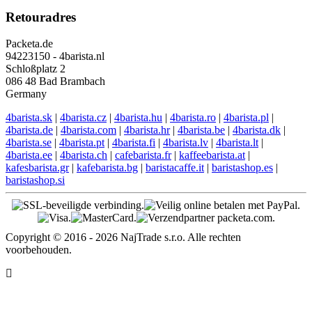
Retouradres
Packeta.de
94223150 - 4barista.nl
Schloßplatz 2
086 48 Bad Brambach
Germany
4barista.sk
|
4barista.cz
|
4barista.hu
|
4barista.ro
|
4barista.pl
|
4barista.de
|
4barista.com
|
4barista.hr
|
4barista.be
|
4barista.dk
|
4barista.se
|
4barista.pt
|
4barista.fi
|
4barista.lv
|
4barista.lt
|
4barista.ee
|
4barista.ch
|
cafebarista.fr
|
kaffeebarista.at
|
kafesbarista.gr
|
kafebarista.bg
|
baristacaffe.it
|
baristashop.es
|
baristashop.si
Copyright © 2016 - 2026 NajTrade s.r.o. Alle rechten
voorbehouden.