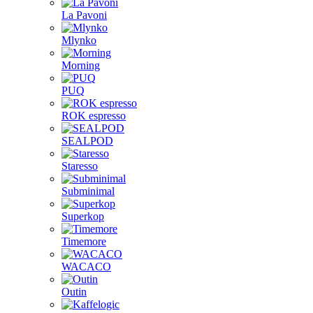
La Pavoni
Mlynko
Morning
PUQ
ROK espresso
SEALPOD
Staresso
Subminimal
Superkop
Timemore
WACACO
Outin