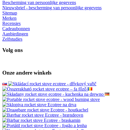
Over ons
Terugzenden van goederen
Verzending en betaling
Veilig online betalen GoPay
Voorwaarden
Werk met ons samen
Groothandel
Wacaco - geautoriseerde dealer
Cafelat - geautoriseerde dealer
Klantenservice
Contact
Goede klacht
Opzegging van het contract
Bescherming van persoonlijke gegevens
Nieuwsbrief - bescherming van persoonlijke gegevens
Sitemap
Merken
Recensies
Cadeaubonnen
Aanbiedingen
Zelfstudies