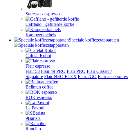
Staresso - espresso
Cafflano - gefilterde koffie
Kampeerkachels
Speciale koffiezetapparaten
Cafelat Robot
Flair espresso
Flair 58
Flair 49 PRO
Flair PRO
Flair Classic /
Signature
Flair NEO FLEX
Flair 2GO
Flair accessoires
Bellman coffee
ROK espresso
La Pavoni
9Barista
Rancilio