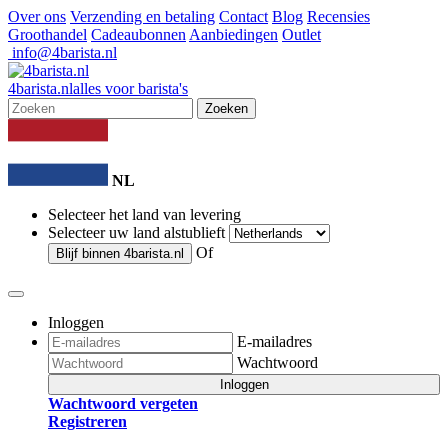
Over ons
Verzending en betaling
Contact
Blog
Recensies
Groothandel
Cadeaubonnen
Aanbiedingen
Outlet
info@4barista.nl
4
barista
.nl
alles voor barista's
Zoeken
NL
Selecteer het land van levering
Selecteer uw land alstublieft
Of
Blijf binnen
4barista.nl
Inloggen
E-mailadres
Wachtwoord
Inloggen
Wachtwoord vergeten
Registreren