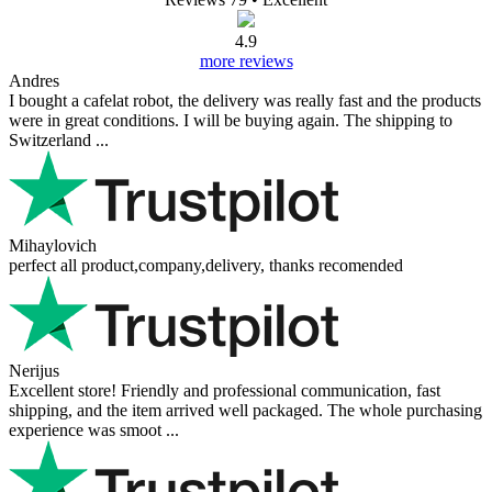
Voeg een vraag toe
Uw naam:
Uw e-mailadres
Een e-mailadres is niet
verplicht. Het wordt alleen gebruikt om een antwoord te versturen en wordt niet
gepubliceerd.
Uw vraag
Voeg een vraag toe
Beoordelingen van onze klanten
Reviews 79
• Excellent
4.9
more reviews
Andres
I bought a cafelat robot, the delivery was really fast and the products
were in great conditions. I will be buying again. The shipping to
Switzerland ...