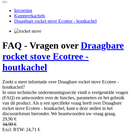
Thee uit de ECO capsule, waarom niet?
Hoe kies je een reiskoffiezetapparaat?
Espresso tonic – een verfrissende zomerhit
alle artikelen
Invoering
Kampeerkachels
Draagbare rocket stove Ecotree - houtkachel
FAQ - Vragen over
Draagbare