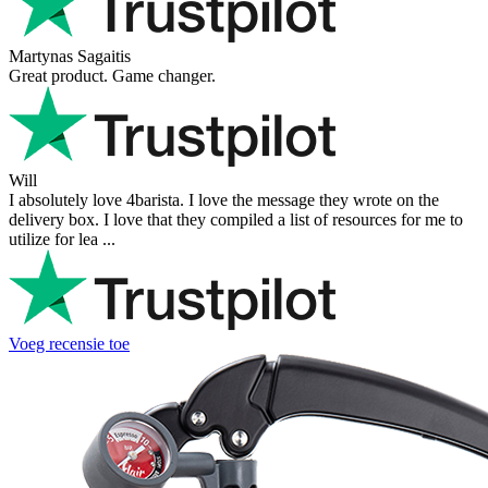
Ihor Zlobin
Fantastisk upplevelse från början till slut. Snabb leverans, mycket
bra kommunikation och produkter av hög kvalitet. Allt kom
välpackat och i perf ...
George Staf
Fast delivery. Good communication and feedback throughout the
order procedure and delivery.
Martynas Sagaitis
Great product. Game changer.