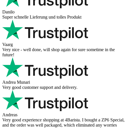
Hanna
Def recommend! Even with the trust pilot results, I'm always a bit
scared ordering from websites I did not hear of before, but this one
is 100% solid ...
Ahmed Sherif
Excellent coffee grinder! The shipping was surprisingly fast, even
though I’m in Greece and the store is based in Romania/Austria.
The grinder feels ...
Danilo
Super schnelle Lieferung und tolles Produkt
Vaarg