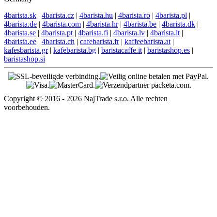
Engelse ondersteuning
EN: +421 944 750 100 (8:00-12:00)
info@4barista.nl
Retouradres
Packeta.de
94223150 - 4barista.nl
Schloßplatz 2
086 48 Bad Brambach
Germany
4barista.sk
|
4barista.cz
|
4barista.hu
|
4barista.ro
|
4barista.pl
|
4barista.de
|
4barista.com
|
4barista.hr
|
4barista.be
|
4barista.dk
|
4barista.se
|
4barista.pt
|
4barista.fi
|
4barista.lv
|
4barista.lt
|
4barista.ee
|
4barista.ch
|
cafebarista.fr
|
kaffeebarista.at
|
kafesbarista.gr
|
kafebarista.bg
|
baristacaffe.it
|
baristashop.es
|
baristashop.si