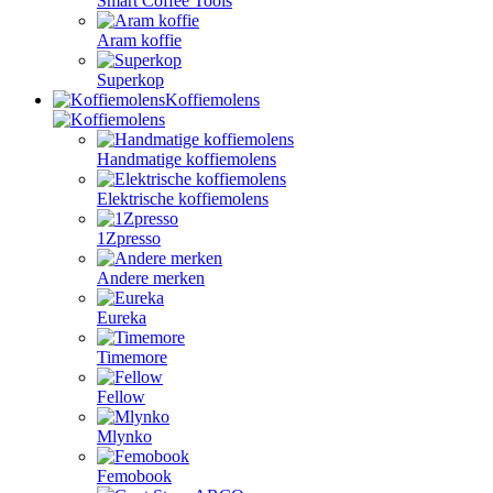
Smart Coffee Tools
Aram koffie
Superkop
Koffiemolens
Handmatige koffiemolens
Elektrische koffiemolens
1Zpresso
Andere merken
Eureka
Timemore
Fellow
Mlynko
Femobook