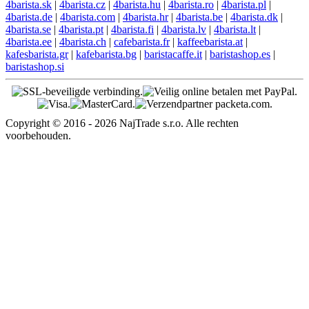
4barista.sk
|
4barista.cz
|
4barista.hu
|
4barista.ro
|
4barista.pl
|
4barista.de
|
4barista.com
|
4barista.hr
|
4barista.be
|
4barista.dk
|
4barista.se
|
4barista.pt
|
4barista.fi
|
4barista.lv
|
4barista.lt
|
4barista.ee
|
4barista.ch
|
cafebarista.fr
|
kaffeebarista.at
|
kafesbarista.gr
|
kafebarista.bg
|
baristacaffe.it
|
baristashop.es
|
baristashop.si
Copyright © 2016 - 2026 NajTrade s.r.o. Alle rechten
voorbehouden.