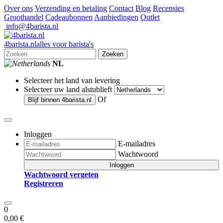
Over ons
Verzending en betaling
Contact
Blog
Recensies
Groothandel
Cadeaubonnen
Aanbiedingen
Outlet
info@4barista.nl
4
barista
.nl
alles voor barista's
Zoeken
NL
Selecteer het land van levering
Selecteer uw land alstublieft
Of
Blijf binnen
4barista.nl
Inloggen
E-mailadres
Wachtwoord
Inloggen
Wachtwoord vergeten
Registreren
0
0,00 €