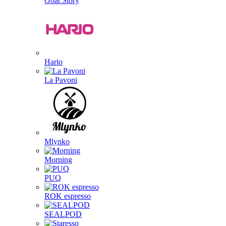
Goat Story
Hario
La Pavoni
Mlynko
Morning
PUQ
ROK espresso
SEALPOD