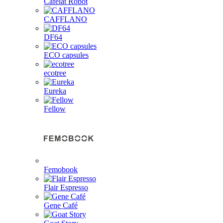
Cafelat Robot
CAFFLANO
DF64
ECO capsules
ecotree
Eureka
Fellow
Femobook
Flair Espresso
Gene Café