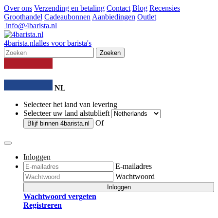
Over ons
Verzending en betaling
Contact
Blog
Recensies
Groothandel
Cadeaubonnen
Aanbiedingen
Outlet
info@4barista.nl
4
barista
.nl
alles voor barista's
Zoeken
NL
Selecteer het land van levering
Selecteer uw land alstublieft
Of
Blijf binnen
4barista.nl
Inloggen
E-mailadres
Wachtwoord
Inloggen
Wachtwoord vergeten
Registreren