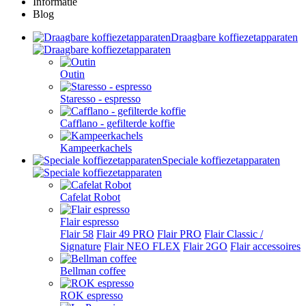
Informatie
Blog
Draagbare koffiezetapparaten
Outin
Staresso - espresso
Cafflano - gefilterde koffie
Kampeerkachels
Speciale koffiezetapparaten
Cafelat Robot
Flair espresso
Flair 58
Flair 49 PRO
Flair PRO
Flair Classic /
Signature
Flair NEO FLEX
Flair 2GO
Flair accessoires
Bellman coffee
ROK espresso