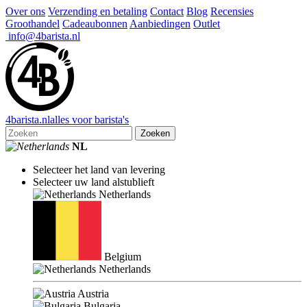
Over ons
Verzending en betaling
Contact
Blog
Recensies
Groothandel
Cadeaubonnen
Aanbiedingen
Outlet
info@4barista.nl
4
barista
.nl
alles voor barista's
Zoeken
NL
Selecteer het land van levering
Selecteer uw land alstublieft
Netherlands
Belgium
Netherlands
Austria
Bulgaria