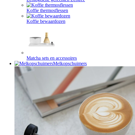
Koffie thermosflessen
Koffie bewaardozen
Matcha sets en accessoires
Melkopschuimers