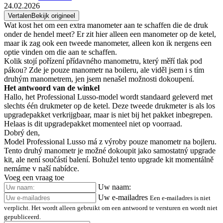
24.02.2026
Vertalen
Bekijk origineel
Wat kost het om een extra manometer aan te schaffen die de druk
onder de hendel meet? Er zit hier alleen een manometer op de ketel,
maar ik zag ook een tweede manometer, alleen kon ik nergens een
optie vinden om die aan te schaffen.
Kolik stojí pořízení přídavného manometru, který měří tlak pod
pákou? Zde je pouze manometr na boileru, ale viděl jsem i s tím
druhým manometrem, jen jsem nenašel možnosti dokoupení.
Het antwoord van de winkel
Hallo, het Professional Lusso-model wordt standaard geleverd met
slechts één drukmeter op de ketel. Deze tweede drukmeter is als los
upgradepakket verkrijgbaar, maar is niet bij het pakket inbegrepen.
Helaas is dit upgradepakket momenteel niet op voorraad.
Dobrý den,
Model Professional Lusso má z výroby pouze manometr na bojleru.
Tento druhý manometr je možné dokoupit jako samostatný upgrade
kit, ale není součástí balení. Bohužel tento upgrade kit momentálně
nemáme v naší nabídce.
Voeg een vraag toe
Uw naam:
Uw e-mailadres
Een e-mailadres is niet
verplicht. Het wordt alleen gebruikt om een antwoord te versturen en wordt niet
gepubliceerd.