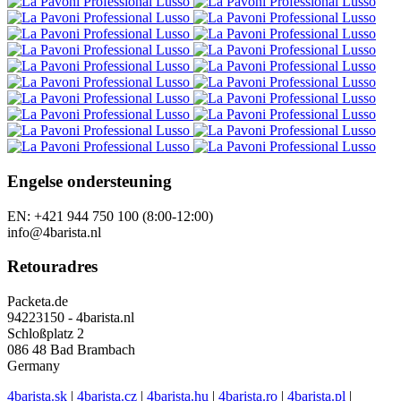
Engelse ondersteuning
EN: +421 944 750 100 (8:00-12:00)
info@4barista.nl
Retouradres
Packeta.de
94223150 - 4barista.nl
Schloßplatz 2
086 48 Bad Brambach
Germany
4barista.sk
|
4barista.cz
|
4barista.hu
|
4barista.ro
|
4barista.pl
|