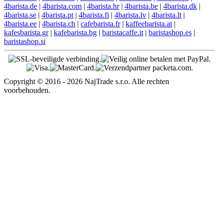
4barista.de
|
4barista.com
|
4barista.hr
|
4barista.be
|
4barista.dk
|
4barista.se
|
4barista.pt
|
4barista.fi
|
4barista.lv
|
4barista.lt
|
4barista.ee
|
4barista.ch
|
cafebarista.fr
|
kaffeebarista.at
|
kafesbarista.gr
|
kafebarista.bg
|
baristacaffe.it
|
baristashop.es
|
baristashop.si
Copyright © 2016 - 2026 NajTrade s.r.o. Alle rechten
voorbehouden.