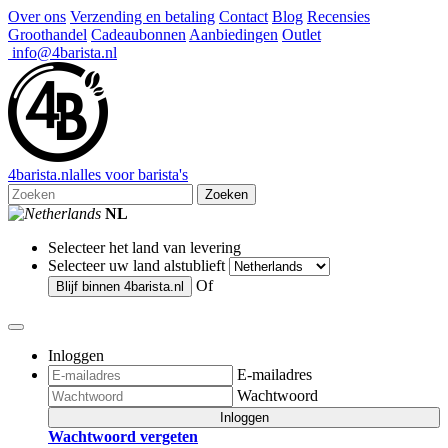
Over ons
Verzending en betaling
Contact
Blog
Recensies
Groothandel
Cadeaubonnen
Aanbiedingen
Outlet
info@4barista.nl
4
barista
.nl
alles voor barista's
Zoeken
NL
Selecteer het land van levering
Selecteer uw land alstublieft
Of
Blijf binnen
4barista.nl
Inloggen
E-mailadres
Wachtwoord
Inloggen
Wachtwoord vergeten