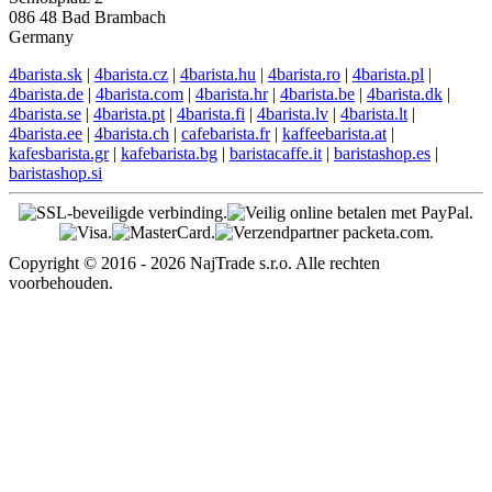
086 48 Bad Brambach
Germany
4barista.sk
|
4barista.cz
|
4barista.hu
|
4barista.ro
|
4barista.pl
|
4barista.de
|
4barista.com
|
4barista.hr
|
4barista.be
|
4barista.dk
|
4barista.se
|
4barista.pt
|
4barista.fi
|
4barista.lv
|
4barista.lt
|
4barista.ee
|
4barista.ch
|
cafebarista.fr
|
kaffeebarista.at
|
kafesbarista.gr
|
kafebarista.bg
|
baristacaffe.it
|
baristashop.es
|
baristashop.si
Copyright © 2016 - 2026 NajTrade s.r.o. Alle rechten
voorbehouden.