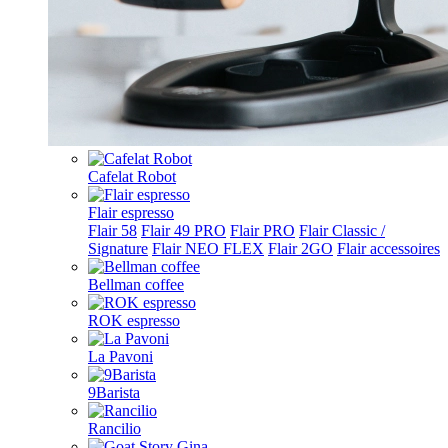
Cafelat Robot
Flair espresso
Flair 58
Flair 49 PRO
Flair PRO
Flair Classic /
Signature
Flair NEO FLEX
Flair 2GO
Flair accessoires
Bellman coffee
ROK espresso
La Pavoni
9Barista
Rancilio