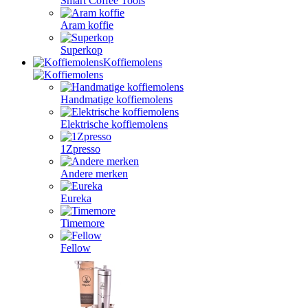
Smart Coffee Tools
Aram koffie
Superkop
Koffiemolens
Handmatige koffiemolens
Elektrische koffiemolens
1Zpresso
Andere merken
Eureka
Timemore
Fellow