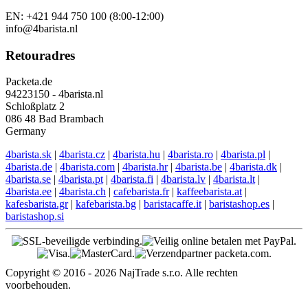
EN: +421 944 750 100 (8:00-12:00)
info@4barista.nl
Retouradres
Packeta.de
94223150 - 4barista.nl
Schloßplatz 2
086 48 Bad Brambach
Germany
4barista.sk
|
4barista.cz
|
4barista.hu
|
4barista.ro
|
4barista.pl
|
4barista.de
|
4barista.com
|
4barista.hr
|
4barista.be
|
4barista.dk
|
4barista.se
|
4barista.pt
|
4barista.fi
|
4barista.lv
|
4barista.lt
|
4barista.ee
|
4barista.ch
|
cafebarista.fr
|
kaffeebarista.at
|
kafesbarista.gr
|
kafebarista.bg
|
baristacaffe.it
|
baristashop.es
|
baristashop.si
Copyright © 2016 - 2026 NajTrade s.r.o. Alle rechten
voorbehouden.