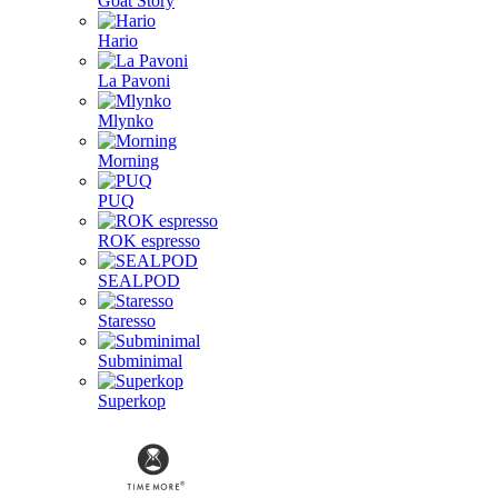
Goat Story
Hario
La Pavoni
Mlynko
Morning
PUQ
ROK espresso
SEALPOD
Staresso
Subminimal
Superkop