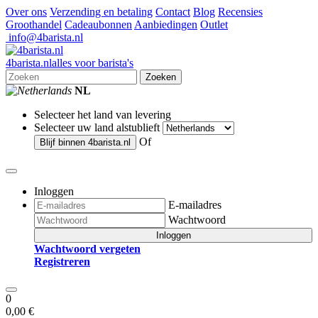
Over ons
Verzending en betaling
Contact
Blog
Recensies
Groothandel
Cadeaubonnen
Aanbiedingen
Outlet
info@4barista.nl
4
barista
.nl
alles voor barista's
Zoeken
NL
Selecteer het land van levering
Selecteer uw land alstublieft
Of
Blijf binnen
4barista.nl
Inloggen
E-mailadres
Wachtwoord
Inloggen
Wachtwoord vergeten
Registreren
0
0,00 €