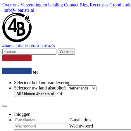
Over ons
Verzending en betaling
Contact
Blog
Recensies
Groothande
info@4barista.nl
4
barista
.nl
alles voor barista's
Zoeken
NL
Selecteer het land van levering
Selecteer uw land alstublieft
Of
Blijf binnen
4barista.nl
Inloggen
E-mailadres
Wachtwoord