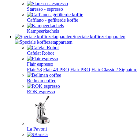
Staresso - espresso
Cafflano - gefilterde koffie
Kampeerkachels
Speciale koffiezetapparaten
Cafelat Robot
Flair espresso
Flair 58
Flair 49 PRO
Flair PRO
Flair Classic / Signatur
Bellman coffee
ROK espresso
La Pavoni