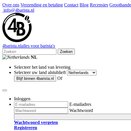
Over ons
Verzending en betaling
Contact
Blog
Recensies
Groothande
info@4barista.nl
4
barista
.nl
alles voor barista's
Zoeken
NL
Selecteer het land van levering
Selecteer uw land alstublieft
Of
Blijf binnen
4barista.nl
Inloggen
E-mailadres
Wachtwoord
Wachtwoord vergeten
Registreren