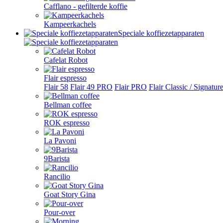
Cafflano - gefilterde koffie
Kampeerkachels
Speciale koffiezetapparaten
Cafelat Robot
Flair espresso
Flair 58
Flair 49 PRO
Flair PRO
Flair Classic / Signatur
Bellman coffee
ROK espresso
La Pavoni
9Barista
Rancilio
Goat Story Gina
Pour-over