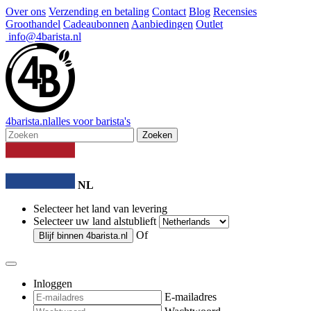
Over ons
Verzending en betaling
Contact
Blog
Recensies
Groothandel
Cadeaubonnen
Aanbiedingen
Outlet
info@4barista.nl
4
barista
.nl
alles voor barista's
Zoeken
NL
Selecteer het land van levering
Selecteer uw land alstublieft
Of
Blijf binnen
4barista.nl
Inloggen
E-mailadres