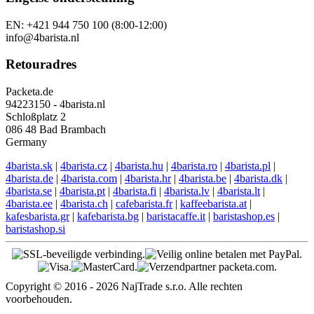
EN: +421 944 750 100 (8:00-12:00)
info@4barista.nl
Retouradres
Packeta.de
94223150 - 4barista.nl
Schloßplatz 2
086 48 Bad Brambach
Germany
4barista.sk
|
4barista.cz
|
4barista.hu
|
4barista.ro
|
4barista.pl
|
4barista.de
|
4barista.com
|
4barista.hr
|
4barista.be
|
4barista.dk
|
4barista.se
|
4barista.pt
|
4barista.fi
|
4barista.lv
|
4barista.lt
|
4barista.ee
|
4barista.ch
|
cafebarista.fr
|
kaffeebarista.at
|
kafesbarista.gr
|
kafebarista.bg
|
baristacaffe.it
|
baristashop.es
|
baristashop.si
Copyright © 2016 - 2026 NajTrade s.r.o. Alle rechten
voorbehouden.