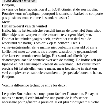
Vertalen
Bekijk origineel
Bonjour,
Je viens de faire l'acquisition d'un ROK Ginger et de son moulin.
Pourriez vous m'expliquer pourquoi le smartshot basket ne comporte
pas plusieurs trous comme le standart basket ?
Merci
Het antwoord van de winkel
Hallo, hier is het technische verschil tussen de twee: Het Smartshot-
filterbakje is ontworpen om de extractie te vergemakkelijken.
Doordat het minder gaatjes heeft, creëert het een deel van de
weerstand die nodig is om druk op te bouwen. Het is
vergevingsgezinder als je maling niet perfect is afgesteld of als je
koffie niet meer zo vers is als vroeger, waardoor je gegarandeerd
elke keer een mooie crema krijgt. Het standaard filterbakje
daarentegen laat alle controle over aan de maling. De koffie zelf (de
fijnheid en het aanstampen) creëert de weerstand. Het vereist meer
precisie bij het afstellen van je maler, maar het stelt je in staat om
veel complexere en subtielere smaken uit je speciale bonen te halen.
Bonjour,
Voici la différence technique entre les deux :
Le panier Smartshot est conçu pour faciliter l'extraction. En ayant
moins de trous, il crée lui-même une partie de la résistance
nécessaire pour générer la pression. Il est plus "indulgent" si votre