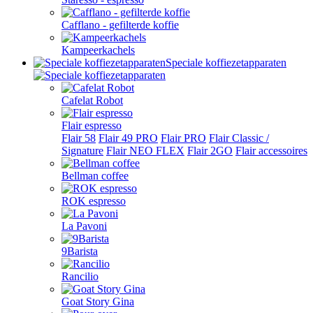
Cafflano - gefilterde koffie
Kampeerkachels
Speciale koffiezetapparaten
Cafelat Robot
Flair espresso
Flair 58
Flair 49 PRO
Flair PRO
Flair Classic /
Signature
Flair NEO FLEX
Flair 2GO
Flair accessoires
Bellman coffee
ROK espresso
La Pavoni
9Barista
Rancilio
Goat Story Gina