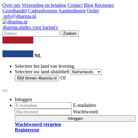
Over ons
Verzending en betaling
Contact
Blog
Recensies
Groothandel
Cadeaubonnen
Aanbiedingen
Outlet
info@4barista.nl
4
barista
.nl
alles voor barista's
Zoeken
NL
Selecteer het land van levering
Selecteer uw land alstublieft
Of
Blijf binnen
4barista.nl
Inloggen
E-mailadres
Wachtwoord
Inloggen
Wachtwoord vergeten
Registreren