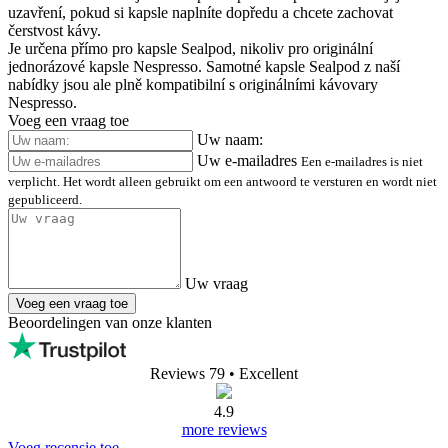
uzavření, pokud si kapsle naplníte dopředu a chcete zachovat
čerstvost kávy.
Je určena přímo pro kapsle Sealpod, nikoliv pro originální
jednorázové kapsle Nespresso. Samotné kapsle Sealpod z naší
nabídky jsou ale plně kompatibilní s originálními kávovary
Nespresso.
Voeg een vraag toe
Uw naam:
Uw e-mailadres
Een e-mailadres is niet
verplicht. Het wordt alleen gebruikt om een antwoord te versturen en wordt niet
gepubliceerd.
Uw vraag
Voeg een vraag toe
Beoordelingen van onze klanten
Reviews 79
• Excellent
4.9
more reviews
Voeg recensie toe