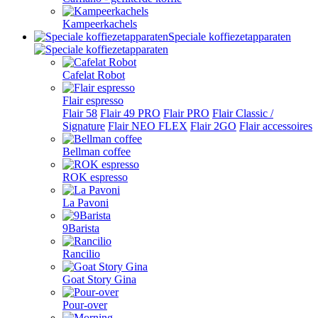
Kampeerkachels
Speciale koffiezetapparaten
Cafelat Robot
Flair espresso
Flair 58
Flair 49 PRO
Flair PRO
Flair Classic /
Signature
Flair NEO FLEX
Flair 2GO
Flair accessoires
Bellman coffee
ROK espresso
La Pavoni
9Barista
Rancilio
Goat Story Gina
Pour-over