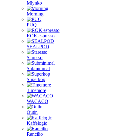
Mlynko
Morning
PUQ
ROK espresso
SEALPOD
Staresso
Subminimal
Superkop
Timemore
WACACO
Outin
Kaffelogic
Rancilio