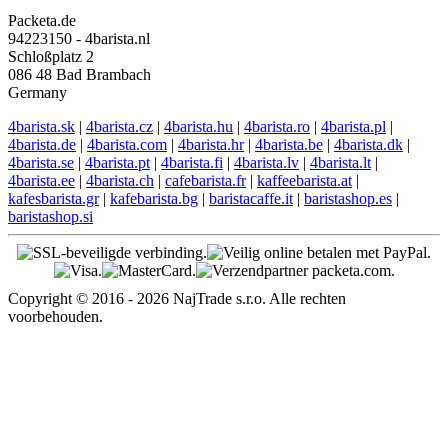
Packeta.de
94223150 - 4barista.nl
Schloßplatz 2
086 48 Bad Brambach
Germany
4barista.sk
|
4barista.cz
|
4barista.hu
|
4barista.ro
|
4barista.pl
|
4barista.de
|
4barista.com
|
4barista.hr
|
4barista.be
|
4barista.dk
|
4barista.se
|
4barista.pt
|
4barista.fi
|
4barista.lv
|
4barista.lt
|
4barista.ee
|
4barista.ch
|
cafebarista.fr
|
kaffeebarista.at
|
kafesbarista.gr
|
kafebarista.bg
|
baristacaffe.it
|
baristashop.es
|
baristashop.si
Copyright © 2016 - 2026 NajTrade s.r.o. Alle rechten
voorbehouden.