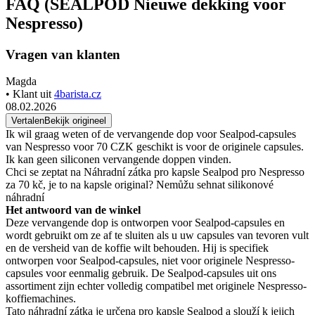
FAQ (SEALPOD Nieuwe dekking voor
Nespresso)
Vragen van klanten
Magda
• Klant uit
4barista.cz
08.02.2026
Vertalen
Bekijk origineel
Ik wil graag weten of de vervangende dop voor Sealpod-capsules
van Nespresso voor 70 CZK geschikt is voor de originele capsules.
Ik kan geen siliconen vervangende doppen vinden.
Chci se zeptat na Náhradní zátka pro kapsle Sealpod pro Nespresso
za 70 kč, je to na kapsle original? Nemůžu sehnat silikonové
náhradní
Het antwoord van de winkel
Deze vervangende dop is ontworpen voor Sealpod-capsules en
wordt gebruikt om ze af te sluiten als u uw capsules van tevoren vult
en de versheid van de koffie wilt behouden. Hij is specifiek
ontworpen voor Sealpod-capsules, niet voor originele Nespresso-
capsules voor eenmalig gebruik. De Sealpod-capsules uit ons
assortiment zijn echter volledig compatibel met originele Nespresso-
koffiemachines.
Tato náhradní zátka je určena pro kapsle Sealpod a slouží k jejich