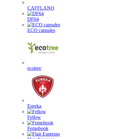
CAFFLANO
DF64
ECO capsules
ecotree
Eureka
Fellow
Femobook