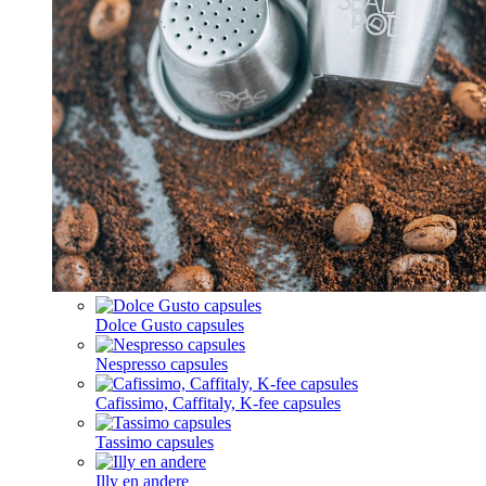
Dolce Gusto capsules
Nespresso capsules
Cafissimo, Caffitaly, K-fee capsules
Tassimo capsules
Illy en andere