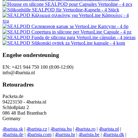
Engelse ondersteuning
EN: +421 944 750 100 (8:00-12:00)
info@4barista.nl
Retouradres
Packeta.de
94223150 - 4barista.nl
Schloßplatz 2
086 48 Bad Brambach
Germany
4barista.sk
|
4barista.cz
|
4barista.hu
|
4barista.ro
|
4barista.pl
|
4barista.de
|
4barista.com
|
4barista.hr
|
4barista.be
|
4barista.dk
|