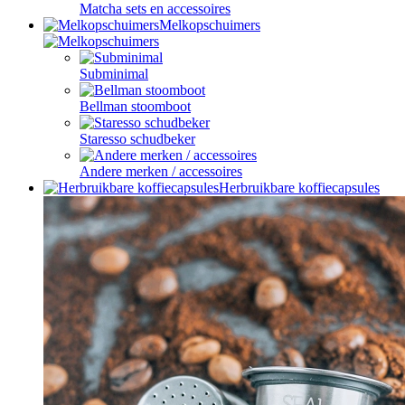
Matcha sets en accessoires
Melkopschuimers
Subminimal
Bellman stoomboot
Staresso schudbeker
Andere merken / accessoires
Herbruikbare koffiecapsules