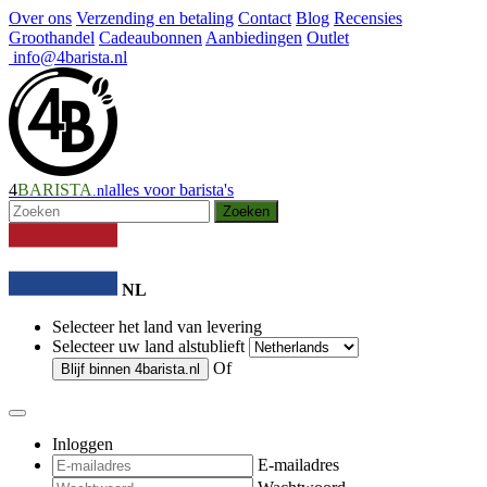
Over ons
Verzending en betaling
Contact
Blog
Recensies
Groothandel
Cadeaubonnen
Aanbiedingen
Outlet
info@4barista.nl
4
BARISTA
alles voor barista's
.nl
Zoeken
NL
Selecteer het land van levering
Selecteer uw land alstublieft
Of
Blijf binnen
4barista.nl
Inloggen
E-mailadres