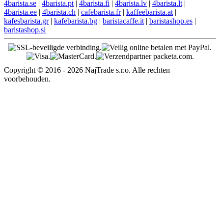
4barista.se
|
4barista.pt
|
4barista.fi
|
4barista.lv
|
4barista.lt
|
4barista.ee
|
4barista.ch
|
cafebarista.fr
|
kaffeebarista.at
|
kafesbarista.gr
|
kafebarista.bg
|
baristacaffe.it
|
baristashop.es
|
baristashop.si
Copyright © 2016 - 2026 NajTrade s.r.o. Alle rechten
voorbehouden.