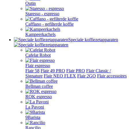
Outin
Staresso - espresso
Cafflano - gefilterde koffie
Kampeerkachels
Speciale koffiezetapparaten
Cafelat Robot
Flair espresso
Flair 58
Flair 49 PRO
Flair PRO
Flair Classic /
Signature
Flair NEO FLEX
Flair 2GO
Flair accessoires
Bellman coffee
ROK espresso
La Pavoni
9Barista
Rancilio