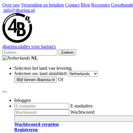
Over ons
Verzending en betaling
Contact
Blog
Recensies
Groothande
info@4barista.nl
4
barista
.nl
alles voor barista's
Zoeken
NL
Selecteer het land van levering
Selecteer uw land alstublieft
Of
Blijf binnen
4barista.nl
Inloggen
E-mailadres
Wachtwoord
Wachtwoord vergeten
Registreren