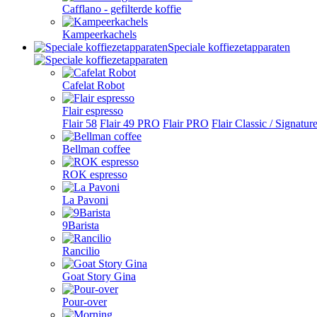
Cafflano - gefilterde koffie
Kampeerkachels
Speciale koffiezetapparaten
Cafelat Robot
Flair espresso
Flair 58
Flair 49 PRO
Flair PRO
Flair Classic / Signatur
Bellman coffee
ROK espresso
La Pavoni
9Barista
Rancilio
Goat Story Gina
Pour-over