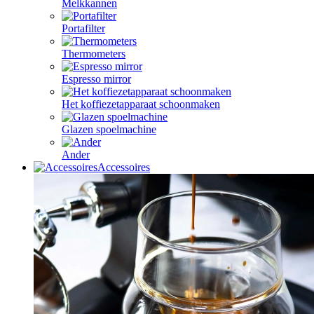
Melkkannen
Portafilter
Thermometers
Espresso mirror
Het koffiezetapparaat schoonmaken
Glazen spoelmachine
Ander
Accessoires