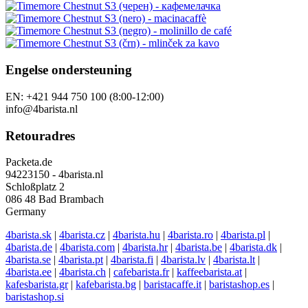
Engelse ondersteuning
EN: +421 944 750 100 (8:00-12:00)
info@4barista.nl
Retouradres
Packeta.de
94223150 - 4barista.nl
Schloßplatz 2
086 48 Bad Brambach
Germany
4barista.sk
|
4barista.cz
|
4barista.hu
|
4barista.ro
|
4barista.pl
|
4barista.de
|
4barista.com
|
4barista.hr
|
4barista.be
|
4barista.dk
|
4barista.se
|
4barista.pt
|
4barista.fi
|
4barista.lv
|
4barista.lt
|
4barista.ee
|
4barista.ch
|
cafebarista.fr
|
kaffeebarista.at
|
kafesbarista.gr
|
kafebarista.bg
|
baristacaffe.it
|
baristashop.es
|
baristashop.si