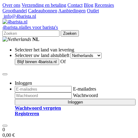
Over ons
Verzending en betaling
Contact
Blog
Recensies
Groothandel
Cadeaubonnen
Aanbiedingen
Outlet
info@4barista.nl
4
barista
.nl
alles voor barista's
Zoeken
NL
Selecteer het land van levering
Selecteer uw land alstublieft
Of
Blijf binnen
4barista.nl
Inloggen
E-mailadres
Wachtwoord
Inloggen
Wachtwoord vergeten
Registreren
0
0,00 €