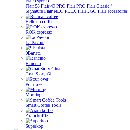
Flair espresso
Flair 58
Flair 49 PRO
Flair PRO
Flair Classic /
Signature
Flair NEO FLEX
Flair 2GO
Flair accessoires
Bellman coffee
ROK espresso
La Pavoni
9Barista
Rancilio
Goat Story Gina
Pour-over
Morning
Smart Coffee Tools
Aram koffie
Superkop