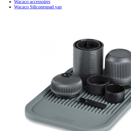
Wacaco accessoires
Wacaco Siliconenpad van