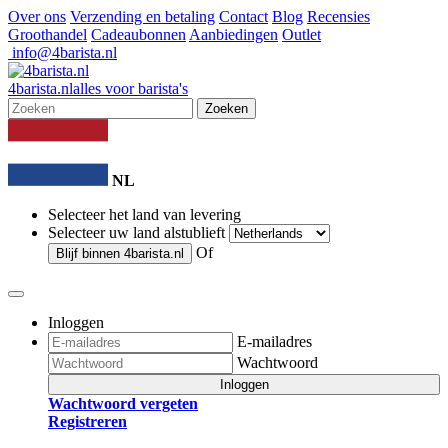
Over ons
Verzending en betaling
Contact
Blog
Recensies
Groothandel
Cadeaubonnen
Aanbiedingen
Outlet
info@4barista.nl
4
barista
.nl
alles voor barista's
Zoeken
NL
Selecteer het land van levering
Selecteer uw land alstublieft
Of
Blijf binnen
4barista.nl
Inloggen
E-mailadres
Wachtwoord
Inloggen
Wachtwoord vergeten
Registreren