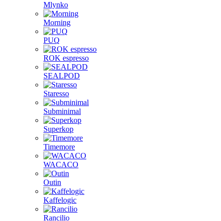
Mlynko
Morning
PUQ
ROK espresso
SEALPOD
Staresso
Subminimal
Superkop
Timemore
WACACO
Outin
Kaffelogic
Rancilio