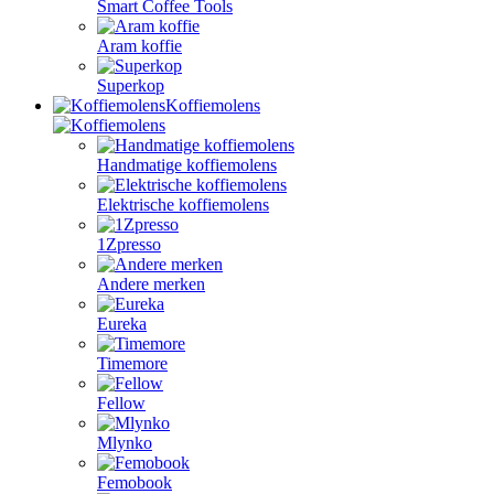
Smart Coffee Tools
Aram koffie
Superkop
Koffiemolens
Handmatige koffiemolens
Elektrische koffiemolens
1Zpresso
Andere merken
Eureka
Timemore
Fellow
Mlynko
Femobook