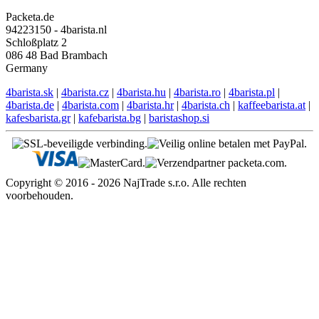
Packeta.de
94223150 - 4barista.nl
Schloßplatz 2
086 48 Bad Brambach
Germany
4barista.sk
|
4barista.cz
|
4barista.hu
|
4barista.ro
|
4barista.pl
|
4barista.de
|
4barista.com
|
4barista.hr
|
4barista.ch
|
kaffeebarista.at
|
kafesbarista.gr
|
kafebarista.bg
|
baristashop.si
Copyright © 2016 - 2026 NajTrade s.r.o. Alle rechten
voorbehouden.