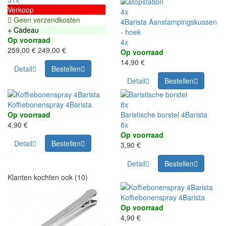
Verkoop
4x
Geen verzendkosten
4Barista Aanstampingskussen
+ Cadeau
- hoek
Op voorraad
4x
259,00 €
249,00 €
Op voorraad
14,90 €
Detail
Bestellen
Detail
Bestellen
Koffiebonenspray 4Barista
8x
Op voorraad
Baristische borstel 4Barista
4,90 €
8x
Op voorraad
Detail
Bestellen
3,90 €
Detail
Bestellen
Klanten kochten ook (10)
Koffiebonenspray 4Barista
Op voorraad
4,90 €