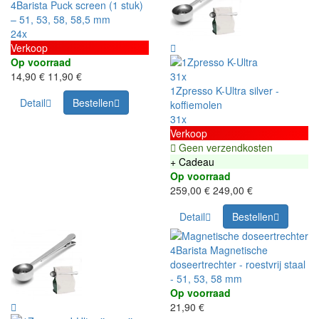
4Barista Puck screen (1 stuk)
– 51, 53, 58, 58,5 mm
24x
Verkoop
Op voorraad
14,90 €
11,90 €
31x
1Zpresso K-Ultra silver -
Detail
Bestellen
koffiemolen
31x
Verkoop
Geen verzendkosten
+ Cadeau
Op voorraad
259,00 €
249,00 €
Detail
Bestellen
4Barista Magnetische
doseertrechter - roestvrij staal
- 51, 53, 58 mm
Op voorraad
21,90 €