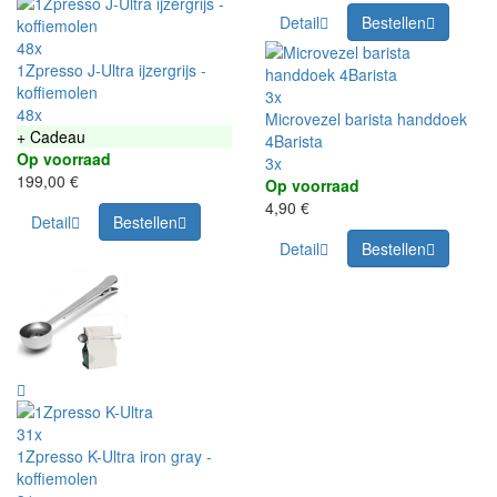
Detail
Bestellen
48x
1Zpresso J-Ultra ijzergrijs -
koffiemolen
3x
48x
Microvezel barista handdoek
+ Cadeau
4Barista
Op voorraad
3x
199,00 €
Op voorraad
4,90 €
Detail
Bestellen
Detail
Bestellen
31x
1Zpresso K-Ultra iron gray -
koffiemolen