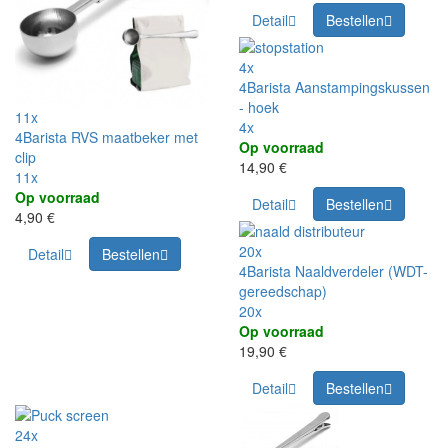
Detail
Bestellen
4x
4Barista Aanstampingskussen
- hoek
11x
4x
4Barista RVS maatbeker met
Op voorraad
clip
14,90 €
11x
Op voorraad
Detail
Bestellen
4,90 €
20x
Detail
Bestellen
4Barista Naaldverdeler (WDT-
gereedschap)
20x
Op voorraad
19,90 €
Detail
Bestellen
24x