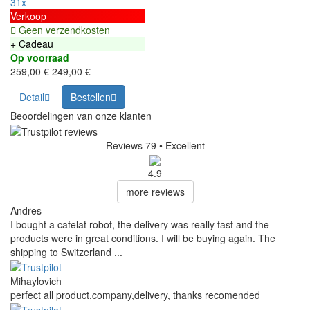
31x
Verkoop
Geen verzendkosten
+ Cadeau
Op voorraad
259,00 €
249,00 €
Detail
Bestellen
Beoordelingen van onze klanten
Reviews 79
• Excellent
4.9
more reviews
Andres
I bought a cafelat robot, the delivery was really fast and the
products were in great conditions. I will be buying again. The
shipping to Switzerland ...
Mihaylovich
perfect all product,company,delivery, thanks recomended