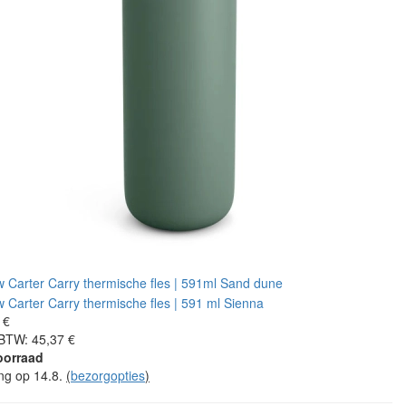
 €
 BTW: 45,37 €
oorraad
ing op 14.8.
(
bezorgopties
)