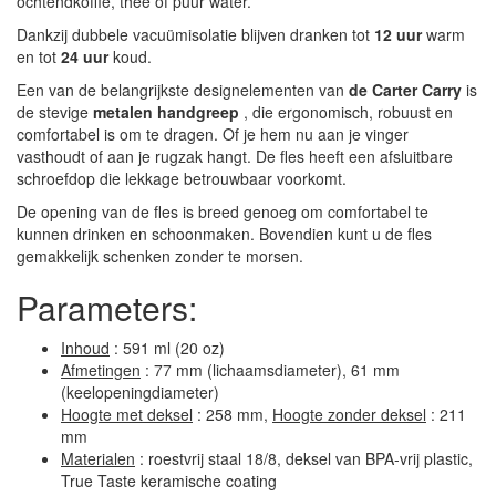
ochtendkoffie, thee of puur water.
Dankzij dubbele vacuümisolatie blijven dranken tot
12 uur
warm
en tot
24 uur
koud.
Een van de belangrijkste designelementen van
de Carter Carry
is
de stevige
metalen handgreep
, die ergonomisch, robuust en
comfortabel is om te dragen. Of je hem nu aan je vinger
vasthoudt of aan je rugzak hangt. De fles heeft een afsluitbare
schroefdop die lekkage betrouwbaar voorkomt.
De opening van de fles is breed genoeg om comfortabel te
kunnen drinken en schoonmaken. Bovendien kunt u de fles
gemakkelijk schenken zonder te morsen.
Parameters:
Inhoud
: 591 ml (20 oz)
Afmetingen
: 77 mm (lichaamsdiameter), 61 mm
(keelopeningdiameter)
Hoogte met deksel
: 258 mm,
Hoogte zonder deksel
: 211
mm
Materialen
: roestvrij staal 18/8, deksel van BPA-vrij plastic,
True Taste keramische coating