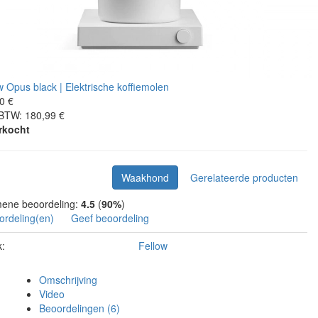
0 €
 BTW: 180,99 €
rkocht
Waakhond
Gerelateerde producten
ene beoordeling:
4.5
(
90%
)
ordeling(en)
Geef beoordeling
:
Fellow
Omschrijving
Video
Beoordelingen (6)