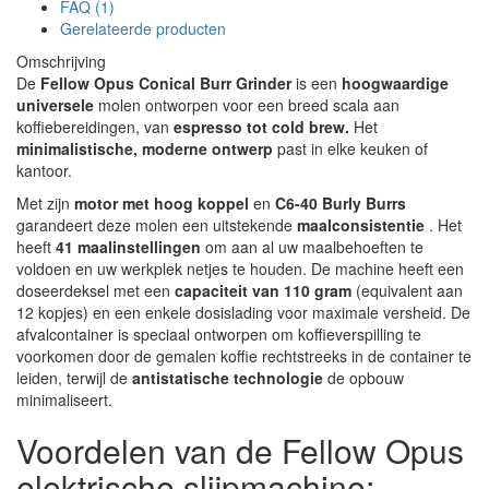
FAQ (1)
Gerelateerde producten
Omschrijving
De
Fellow Opus Conical Burr Grinder
is een
hoogwaardige
universele
molen ontworpen voor een breed scala aan
koffiebereidingen, van
espresso tot cold brew.
Het
minimalistische,
moderne ontwerp
past in elke keuken of
kantoor.
Met zijn
motor met hoog koppel
en
C6-40 Burly Burrs
garandeert deze molen een uitstekende
maalconsistentie
. Het
heeft
41 maalinstellingen
om aan al uw maalbehoeften te
voldoen en uw werkplek netjes te houden. De machine heeft een
doseerdeksel met een
capaciteit van 110 gram
(equivalent aan
12 kopjes) en een enkele dosislading voor maximale versheid. De
afvalcontainer is speciaal ontworpen om koffieverspilling te
voorkomen door de gemalen koffie rechtstreeks in de container te
leiden, terwijl de
antistatische technologie
de opbouw
minimaliseert.
Voordelen van de Fellow Opus
elektrische slijpmachine: