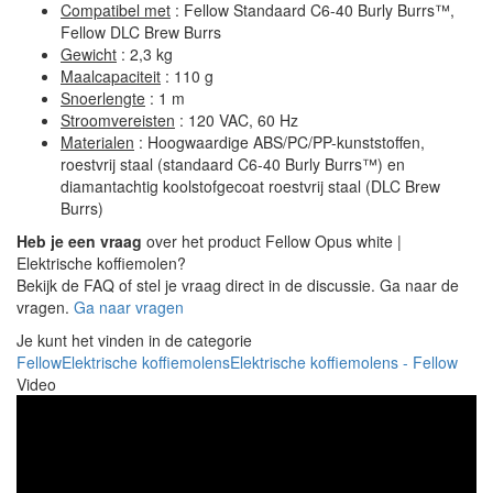
Compatibel met
: Fellow Standaard C6-40 Burly Burrs™,
Fellow DLC Brew Burrs
Gewicht
: 2,3 kg
Maalcapaciteit
: 110 g
Snoerlengte
: 1 m
Stroomvereisten
: 120 VAC, 60 Hz
Materialen
: Hoogwaardige ABS/PC/PP-kunststoffen,
roestvrij staal (standaard C6-40 Burly Burrs™) en
diamantachtig koolstofgecoat roestvrij staal (DLC Brew
Burrs)
Heb je een vraag
over het product Fellow Opus white |
Elektrische koffiemolen?
Bekijk de FAQ of stel je vraag direct in de discussie. Ga naar de
vragen.
Ga naar vragen
Je kunt het vinden in de categorie
Fellow
Elektrische koffiemolens
Elektrische koffiemolens - Fellow
Video