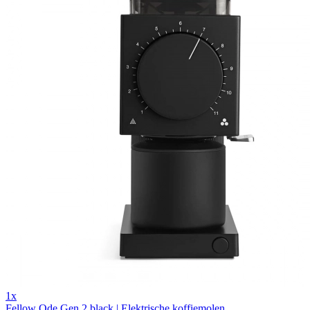
1x
Fellow Ode Gen 2 black | Elektrische koffiemolen