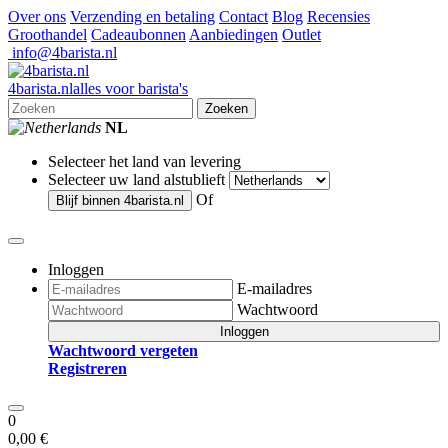
Over ons
Verzending en betaling
Contact
Blog
Recensies
Groothandel
Cadeaubonnen
Aanbiedingen
Outlet
info@4barista.nl
4
barista
.nl
alles voor barista's
Zoeken
NL
Selecteer het land van levering
Selecteer uw land alstublieft
Of
Blijf binnen
4barista.nl
Inloggen
E-mailadres
Wachtwoord
Inloggen
Wachtwoord vergeten
Registreren
0
0,00 €