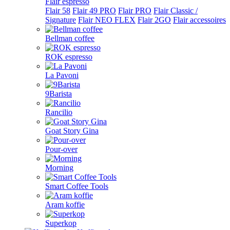
Flair espresso
Flair 58
Flair 49 PRO
Flair PRO
Flair Classic /
Signature
Flair NEO FLEX
Flair 2GO
Flair accessoires
Bellman coffee
ROK espresso
La Pavoni
9Barista
Rancilio
Goat Story Gina
Pour-over
Morning
Smart Coffee Tools
Aram koffie
Superkop