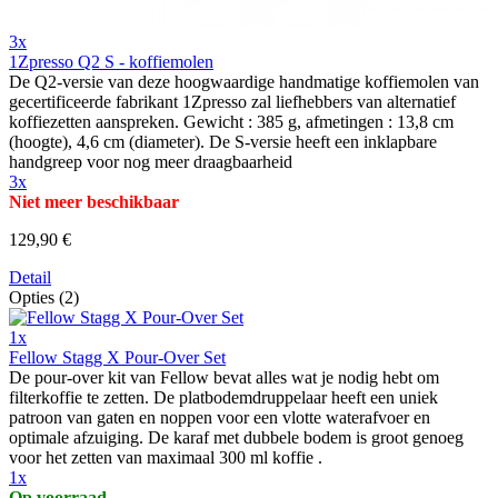
3x
1Zpresso Q2 S - koffiemolen
De Q2-versie van deze hoogwaardige handmatige koffiemolen van
gecertificeerde fabrikant 1Zpresso zal liefhebbers van alternatief
koffiezetten aanspreken. Gewicht : 385 g, afmetingen : 13,8 cm
(hoogte), 4,6 cm (diameter). De S-versie heeft een inklapbare
handgreep voor nog meer draagbaarheid
3x
Niet meer beschikbaar
129,90 €
Detail
Opties (2)
1x
Fellow Stagg X Pour-Over Set
De pour-over kit van Fellow bevat alles wat je nodig hebt om
filterkoffie te zetten. De platbodemdruppelaar heeft een uniek
patroon van gaten en noppen voor een vlotte waterafvoer en
optimale afzuiging. De karaf met dubbele bodem is groot genoeg
voor het zetten van maximaal 300 ml koffie .
1x
Op voorraad