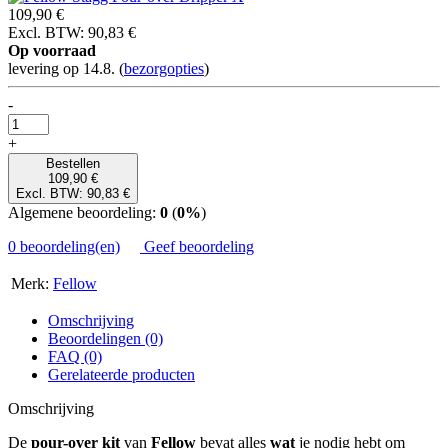
109,90 €
Excl. BTW: 90,83 €
Op voorraad
levering op 14.8.
(
bezorgopties
)
-
+
Bestellen
109,90 €
Excl. BTW: 90,83 €
Algemene beoordeling:
0
(
0%
)
0 beoordeling(en)
Geef beoordeling
Merk:
Fellow
Omschrijving
Beoordelingen (0)
FAQ (0)
Gerelateerde producten
Omschrijving
De
pour-over kit
van
Fellow
bevat alles
wat
je nodig hebt om