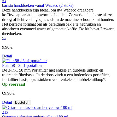
5x
barista handdoeken vanaf Wacaco (2 stuks)
Deze handdoeken zijn ideaal om uw Wacaco draagbare
koffiezetapparaat in topvorm te houden. Ze werken het beste als ze
droog of licht vochtig zijn, zodat u de machine schoon kunt houden.
Het perfecte formaat om als bereidingsbakje te gebruiken en
absorbeert eventueel water of gemorste koffie. De kit bevat 2 zwarte
theedoeken.
5x
9,90 €
Detail
Flair 58 - 3in1 portafilter
De 3-in-1 58 mm Portafilter met enkele en dubbele uitloop en
roterende filterbasis. In de doos vindt u een bodemloos portafilter,
Portafilter basis, opzetstukken voor enkele en dubbele uitloop*.
Op voorraad
69,90 €
Detail
Bestellen
21x
Octaroma classico amber yellow 180 ml