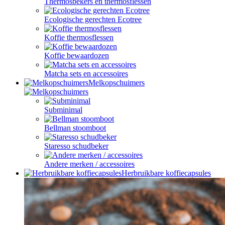
Thermosbekers en thermosflessen
Ecologische gerechten Ecotree
Koffie thermosflessen
Koffie bewaardozen
Matcha sets en accessoires
Melkopschuimers
Subminimal
Bellman stoomboot
Staresso schudbeker
Andere merken / accessoires
Herbruikbare koffiecapsules