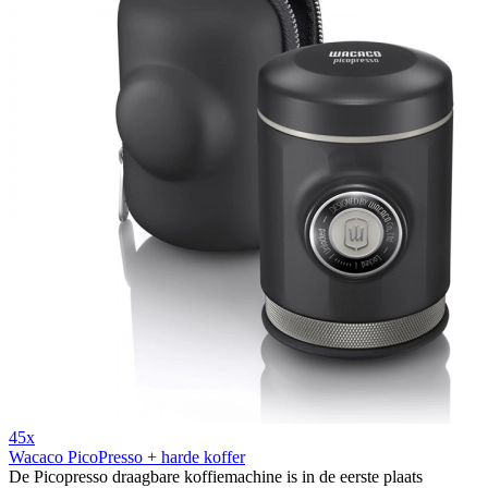
45x
Wacaco PicoPresso + harde koffer
De Picopresso draagbare koffiemachine is in de eerste plaats