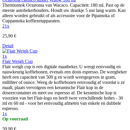
Thermomok Octaroma van Wacaco. Capaciteit: 180 ml. Past op de
meeste autobekerhouders. Houdt uw drankje 5 uur lang warm. Kan
alleen worden gebruikt of als accessoire voor de Pipamoka of
Cuppamoka koffiezetapparaten.
21x
25,90 €
Detail
1x
Flair Weigh Cup
Flair weigh cup is een digitale maatbeker. U weegt eenvoudig en
nauwkeurig koffiebonen, evenals een dosis espresso. De weegbeker
heeft een capaciteit van 500 g en wordt weergegeven in gram,
milliliter of ounce. Weeg de koffiebonen eenvoudig af voordat u ze
maalt, plaats vervolgens een keramische Flair kop in de
doseercontainer en meet uw espresso af. De keramische kop is
voorzien van het Flair-logo en heeft twee verschillende holtes - 30
ml en 60 ml - voor het eenvoudig afmeten van enkele en dubbele
espresso.
1x
Op voorraad
59,90 €