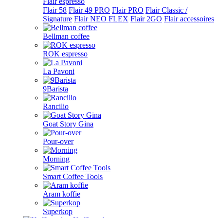
Flair espresso
Flair 58
Flair 49 PRO
Flair PRO
Flair Classic /
Signature
Flair NEO FLEX
Flair 2GO
Flair accessoires
Bellman coffee
ROK espresso
La Pavoni
9Barista
Rancilio
Goat Story Gina
Pour-over
Morning
Smart Coffee Tools
Aram koffie
Superkop