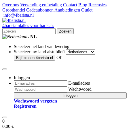
Over ons
Verzending en betaling
Contact
Blog
Recensies
Groothandel
Cadeaubonnen
Aanbiedingen
Outlet
info@4barista.nl
4
barista
.nl
alles voor barista's
Zoeken
NL
Selecteer het land van levering
Selecteer uw land alstublieft
Of
Blijf binnen
4barista.nl
Inloggen
E-mailadres
Wachtwoord
Inloggen
Wachtwoord vergeten
Registreren
0
0,00 €