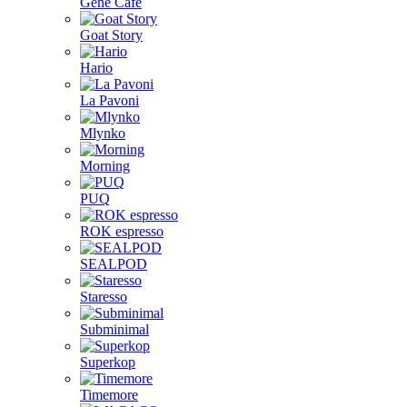
Gene Café
Goat Story
Hario
La Pavoni
Mlynko
Morning
PUQ
ROK espresso
SEALPOD
Staresso
Subminimal
Superkop
Timemore