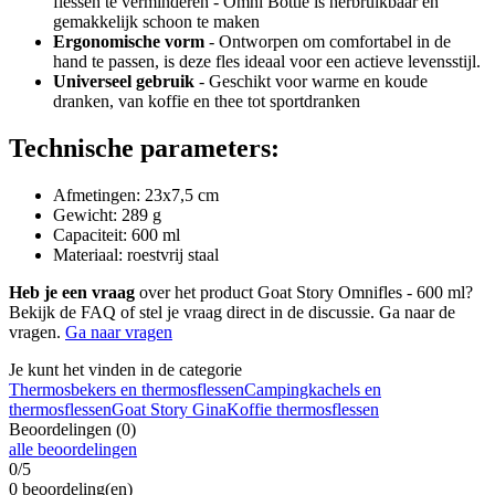
flessen te verminderen - Omni Bottle is herbruikbaar en
gemakkelijk schoon te maken
Ergonomische vorm
- Ontworpen om comfortabel in de
hand te passen, is deze fles ideaal voor een actieve levensstijl.
Universeel gebruik
- Geschikt voor warme en koude
dranken, van koffie en thee tot sportdranken
Technische parameters:
Afmetingen: 23x7,5 cm
Gewicht: 289 g
Capaciteit: 600 ml
Materiaal: roestvrij staal
Heb je een vraag
over het product Goat Story Omnifles - 600 ml?
Bekijk de FAQ of stel je vraag direct in de discussie. Ga naar de
vragen.
Ga naar vragen
Je kunt het vinden in de categorie
Thermosbekers en thermosflessen
Campingkachels en
thermosflessen
Goat Story Gina
Koffie thermosflessen
Beoordelingen (0)
alle beoordelingen
0/5
0 beoordeling(en)