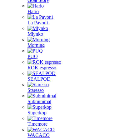
Goat Story
Hario
La Pavoni
Mlynko
Morning
PUQ
ROK espresso
SEALPOD
Staresso
Subminimal
Superkop
Timemore
WACACO