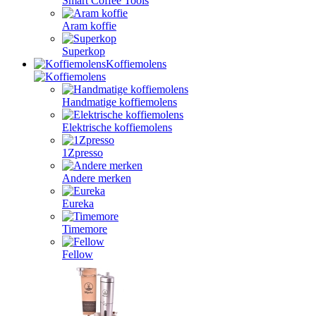
Smart Coffee Tools
Aram koffie
Superkop
Koffiemolens
Handmatige koffiemolens
Elektrische koffiemolens
1Zpresso
Andere merken
Eureka
Timemore
Fellow