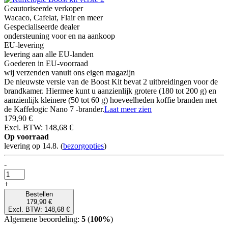
Geautoriseerde verkoper
Wacaco, Cafelat, Flair en meer
Gespecialiseerde dealer
ondersteuning voor en na aankoop
EU-levering
levering aan alle EU-landen
Goederen in EU-voorraad
wij verzenden vanuit ons eigen magazijn
De nieuwste versie van de Boost Kit bevat 2 uitbreidingen voor de
brandkamer. Hiermee kunt u aanzienlijk grotere (180 tot 200 g) en
aanzienlijk kleinere (50 tot 60 g) hoeveelheden koffie branden met
de Kaffelogic Nano 7 -brander.
Laat meer zien
179,90 €
Excl. BTW: 148,68 €
Op voorraad
levering op 14.8.
(
bezorgopties
)
-
+
Bestellen
179,90 €
Excl. BTW: 148,68 €
Algemene beoordeling:
5
(
100%
)