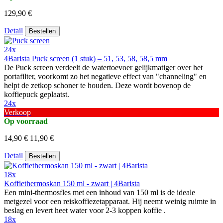
129,90 €
Detail
Bestellen
24x
4Barista Puck screen (1 stuk) – 51, 53, 58, 58,5 mm
De Puck screen verdeelt de watertoevoer gelijkmatiger over het
portafilter, voorkomt zo het negatieve effect van "channeling" en
helpt de zetkop schoner te houden. Deze wordt bovenop de
koffiepuck geplaatst.
24x
Verkoop
Op voorraad
14,90 €
11,90 €
Detail
Bestellen
18x
Koffiethermoskan 150 ml - zwart | 4Barista
Een mini-thermosfles met een inhoud van 150 ml is de ideale
metgezel voor een reiskoffiezetapparaat. Hij neemt weinig ruimte in
beslag en levert heet water voor 2-3 koppen koffie .
18x