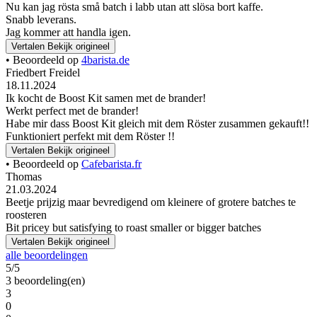
Nu kan jag rösta små batch i labb utan att slösa bort kaffe.
Snabb leverans.
Jag kommer att handla igen.
Vertalen
Bekijk origineel
• Beoordeeld op
4barista.de
Friedbert Freidel
18.11.2024
Ik kocht de Boost Kit samen met de brander!
Werkt perfect met de brander!
Habe mir dass Boost Kit gleich mit dem Röster zusammen gekauft!!
Funktioniert perfekt mit dem Röster !!
Vertalen
Bekijk origineel
• Beoordeeld op
Cafebarista.fr
Thomas
21.03.2024
Beetje prijzig maar bevredigend om kleinere of grotere batches te
roosteren
Bit pricey but satisfying to roast smaller or bigger batches
Vertalen
Bekijk origineel
alle beoordelingen
5/5
3 beoordeling(en)
3
0