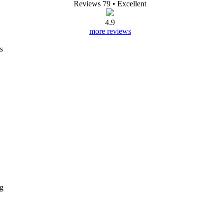
Reviews 79
• Excellent
4.9
more reviews
s
ng