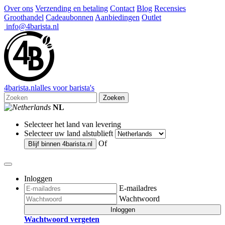
Over ons
Verzending en betaling
Contact
Blog
Recensies
Groothandel
Cadeaubonnen
Aanbiedingen
Outlet
info@4barista.nl
4
barista
.nl
alles voor barista's
Zoeken
NL
Selecteer het land van levering
Selecteer uw land alstublieft
Of
Blijf binnen
4barista.nl
Inloggen
E-mailadres
Wachtwoord
Inloggen
Wachtwoord vergeten