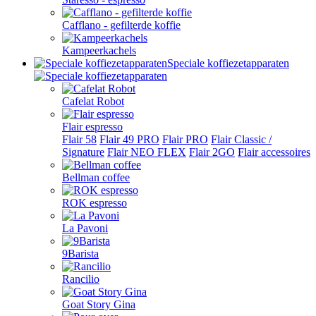
Cafflano - gefilterde koffie
Kampeerkachels
Speciale koffiezetapparaten
Cafelat Robot
Flair espresso
Flair 58
Flair 49 PRO
Flair PRO
Flair Classic /
Signature
Flair NEO FLEX
Flair 2GO
Flair accessoires
Bellman coffee
ROK espresso
La Pavoni
9Barista
Rancilio
Goat Story Gina