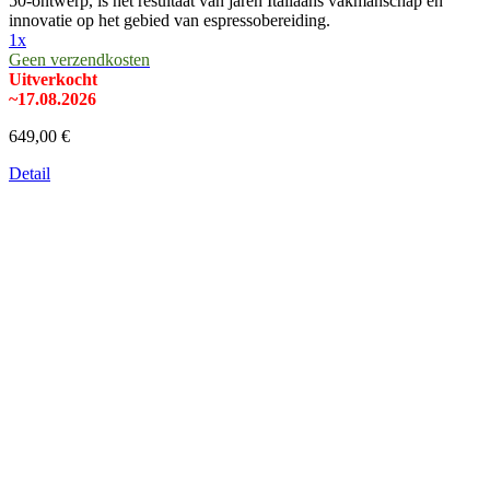
50-ontwerp, is het resultaat van jaren Italiaans vakmanschap en
innovatie op het gebied van espressobereiding.
1x
Geen verzendkosten
Uitverkocht
~17.08.2026
649,00 €
Detail