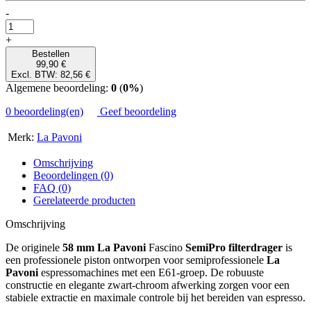
-
+
Bestellen
99,90 €
Excl. BTW: 82,56 €
Algemene beoordeling:
0
(
0%
)
0 beoordeling(en)
Geef beoordeling
Merk:
La Pavoni
Omschrijving
Beoordelingen (0)
FAQ (0)
Gerelateerde producten
Omschrijving
De originele
58 mm La Pavoni
Fascino
SemiPro filterdrager
is
een professionele piston ontworpen voor semiprofessionele
La
Pavoni
espressomachines met een E61-groep. De robuuste
constructie en elegante zwart-chroom afwerking zorgen voor een
stabiele extractie en maximale controle bij het bereiden van espresso.