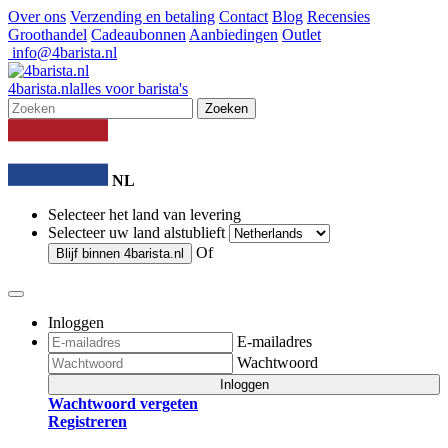
Over ons
Verzending en betaling
Contact
Blog
Recensies
Groothandel
Cadeaubonnen
Aanbiedingen
Outlet
info@4barista.nl
4
barista
.nl
alles voor barista's
Zoeken
NL
Selecteer het land van levering
Selecteer uw land alstublieft
Of
Blijf binnen
4barista.nl
Inloggen
E-mailadres
Wachtwoord
Inloggen
Wachtwoord vergeten
Registreren