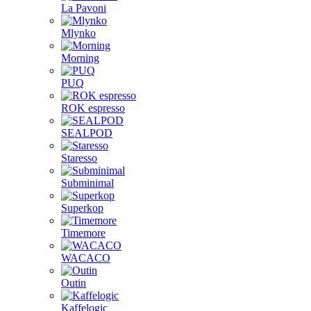
La Pavoni
Mlynko
Morning
PUQ
ROK espresso
SEALPOD
Staresso
Subminimal
Superkop
Timemore
WACACO
Outin
Kaffelogic