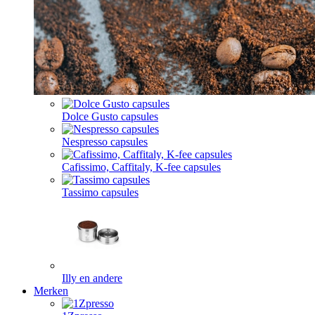
Dolce Gusto capsules
Nespresso capsules
Cafissimo, Caffitaly, K-fee capsules
Tassimo capsules
Illy en andere
Merken