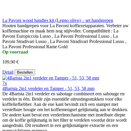
La Pavoni wood handles kit (Legno olivo) – set handgrepen
Houten handgrepen voor La Pavoni koffiezetapparaten. Verbeter uw
koffiemachine en maak hem nog stijlvoller. Compatibiliteit : La
Pavoni Europiccola Lusso , La Pavoni Professional Lusso , La
Pavoni Stradivari Lusso , La Pavoni Stradivari Professional Lusso ,
La Pavoni Professional Rame Gold
Op voorraad
109,90 €
Detail
Bestellen
7x
4Barista 2in1 verdeler en Tamper - 51, 53, 58 mm
De 4Barista 2in1 verdeler en sabotage combineert een sabotage en
verdeler in één. Beide zijn essentiële uitrustingsstukken voor elke
koffieliefhebber. Aan de ene kant bevindt zich een stamper met
verstelbare hoogte om het koffiemengsel gelijkmatig aan te drukken.
De andere kant bevat een verdeelmechanisme met instelbare diepte
om de koffie gelijkmatig in het filter te verdelen voordat deze wordt
aangedrukt. Dit resulteert in een gelijkmatigere extractie en een
evenwichtigere espresso.