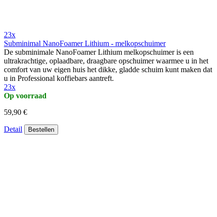
23x
Subminimal NanoFoamer Lithium - melkopschuimer
De subminimale NanoFoamer Lithium melkopschuimer is een
ultrakrachtige, oplaadbare, draagbare opschuimer waarmee u in het
comfort van uw eigen huis het dikke, gladde schuim kunt maken dat
u in Professional koffiebars aantreft.
23x
Op voorraad
59,90 €
Detail
Bestellen