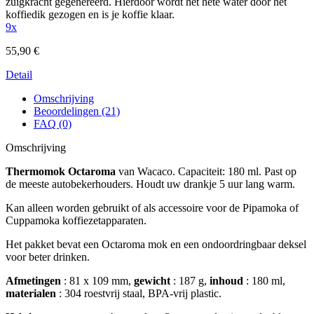
zuigkracht gegenereerd. Hierdoor wordt het hete water door het
koffiedik gezogen en is je koffie klaar.
9x
55,90 €
Detail
Omschrijving
Beoordelingen (21)
FAQ (0)
Omschrijving
Thermomok Octaroma
van Wacaco. Capaciteit: 180 ml. Past op
de meeste autobekerhouders. Houdt uw drankje 5 uur lang warm.
Kan alleen worden gebruikt of als accessoire voor de Pipamoka of
Cuppamoka koffiezetapparaten.
Het pakket bevat een Octaroma mok en een ondoordringbaar deksel
voor beter drinken.
Afmetingen
: 81 x 109 mm,
gewicht
: 187 g,
inhoud
: 180 ml,
materialen
: 304 roestvrij staal, BPA-vrij plastic.