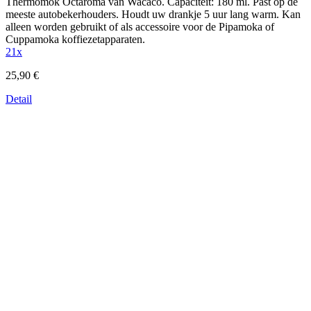
Thermomok Octaroma van Wacaco. Capaciteit: 180 ml. Past op de
meeste autobekerhouders. Houdt uw drankje 5 uur lang warm. Kan
alleen worden gebruikt of als accessoire voor de Pipamoka of
Cuppamoka koffiezetapparaten.
21x
25,90 €
Detail