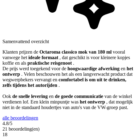
Samenvattend overzicht
Klanten prijzen de
Octaroma classico mok van 180 ml
vooral
vanwege het
ideale formaat
, dat geschikt is voor kleinere kopjes
koffie en als
praktische reisgenoot
.
De prijs werd toegekend voor de
hoogwaardige afwerking
en
het
ontwerp
. Velen beschouwen het als een langverwacht product dat
wegwerpbekers vervangt en
comfortabel is om uit te drinken,
zelfs tijdens het autorijden
.
Ook
de snelle levering
en
de goede communicatie
van de winkel
verdienen lof. Een klein minpuntje was
het ontwerp
, dat mogelijk
niet in de standaard houdertjes van auto's van de VW-groep past.
alle beoordelingen
4.8/5
21 beoordeling(en)
18