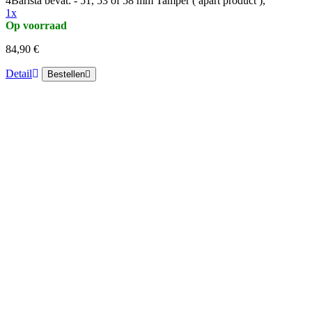
4Barista bevat: - 51, 53 of 58 mm Tamper ( apart product ),
1x
Op voorraad
84,90 €
Detail
Bestellen