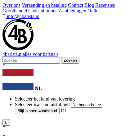
Over ons
Verzending en betaling
Contact
Blog
Recensies
Groothandel
Cadeaubonnen
Aanbiedingen
Outlet
info@4barista.nl
4
barista
.nl
alles voor barista's
Zoeken
NL
Selecteer het land van levering
Selecteer uw land alstublieft
Of
Blijf binnen
4barista.nl