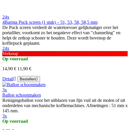
24x
4Barista Puck screen (1 stuk) – 51, 53, 58, 58,5 mm
De Puck screen verdeelt de watertoevoer gelijkmatiger over het
portafilter, voorkomt zo het negatieve effect van "channeling" en
helpt de zetkop schoner te houden. Deze wordt bovenop de
koffiepuck geplaatst.
24x
Verkoop
Op voorraad
14,90 €
11,90 €
Detail
Bestellen
3x
Ballon schoonmaken
Reinigingsballon voor het uitblazen van fijn vuil uit de molen of uit
onderdelen van mechanische koffiemachines. Afmetingen : 51 mm x
145 mm.
3x
Op voorraad