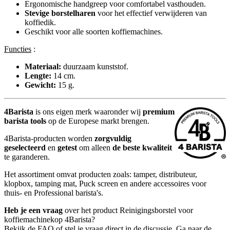
Ergonomische handgreep voor comfortabel vasthouden.
Stevige borstelharen
voor het effectief verwijderen van
koffiedik.
Geschikt voor alle soorten koffiemachines.
Functies
:
Materiaal:
duurzaam kunststof.
Lengte:
14 cm.
Gewicht:
15 g.
4Barista
is ons eigen merk waaronder wij
premium
barista tools
op de Europese markt brengen.
4Barista-producten worden
zorgvuldig
geselecteerd
en
getest
om alleen
de beste kwaliteit
te garanderen.
Het assortiment omvat producten zoals: tamper, distributeur,
klopbox, tamping mat, Puck screen en andere accessoires voor
thuis- en Professional barista's.
Heb je een vraag
over het product Reinigingsborstel voor
koffiemachinekop 4Barista?
Bekijk de FAQ of stel je vraag direct in de discussie. Ga naar de