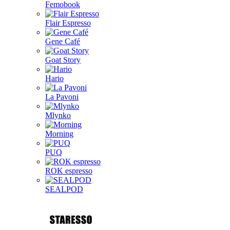
Femobook
Flair Espresso
Gene Café
Goat Story
Hario
La Pavoni
Mlynko
Morning
PUQ
ROK espresso
SEALPOD