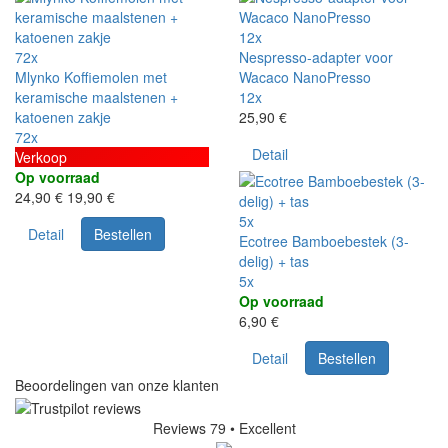
12x
72x
Nespresso-adapter voor
Mlynko Koffiemolen met
Wacaco NanoPresso
keramische maalstenen +
12x
katoenen zakje
25,90 €
72x
Detail
Verkoop
Op voorraad
24,90 €
19,90 €
5x
Detail
Bestellen
Ecotree Bamboebestek (3-
delig) + tas
5x
Op voorraad
6,90 €
Detail
Bestellen
Beoordelingen van onze klanten
Reviews 79
• Excellent