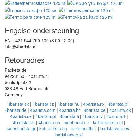
Engelse ondersteuning
EN: +421 944 750 100 (8:00-12:00)
info@4barista.nl
Retouradres
Packeta.de
94223150 - 4barista.nl
Schloßplatz 2
086 48 Bad Brambach
Germany
4barista.sk
|
4barista.cz
|
4barista.hu
|
4barista.ro
|
4barista.pl
|
4barista.de
|
4barista.com
|
4barista.hr
|
4barista.be
|
4barista.dk
|
4barista.se
|
4barista.pt
|
4barista.fi
|
4barista.lv
|
4barista.lt
|
4barista.ee
|
4barista.ch
|
cafebarista.fr
|
kaffeebarista.at
|
kafesbarista.gr
|
kafebarista.bg
|
baristacaffe.it
|
baristashop.es
|
baristashop.si