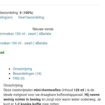
beoordeling:
5
(
100%
)
eling(en)
Geef beoordeling
Nieuwe versie
moskan 150 ml - zwart | 4Barista
aad
Omschrijving
Beoordelingen (19)
FAQ (0)
Omschrijving
Deze roestvrijstalen
mini-thermosfles
(inhoud
125 ml
) is de
ideale metgezel voor uw draagbare koffiezetapparaat.
Hij neemt
weinig ruimte in beslag
en zorgt voor warm water onderweg. Je
kunt er
1-2 kopjes koffie
mee zetten.