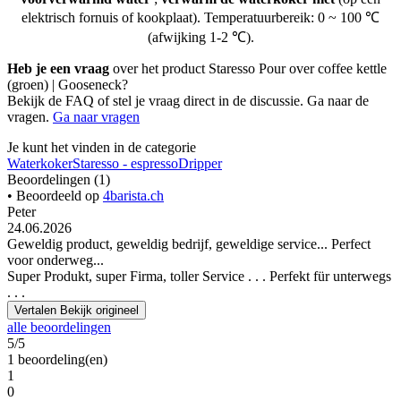
elektrisch fornuis of kookplaat). Temperatuurbereik: 0 ~ 100 ℃
(afwijking 1-2 ℃).
Heb je een vraag
over het product Staresso Pour over coffee kettle
(groen) | Gooseneck?
Bekijk de FAQ of stel je vraag direct in de discussie. Ga naar de
vragen.
Ga naar vragen
Je kunt het vinden in de categorie
Waterkoker
Staresso - espresso
Dripper
Beoordelingen (1)
• Beoordeeld op
4barista.ch
Peter
24.06.2026
Geweldig product, geweldig bedrijf, geweldige service... Perfect
voor onderweg...
Super Produkt, super Firma, toller Service . . . Perfekt für unterwegs
. . .
Vertalen
Bekijk origineel
alle beoordelingen
5/5
1 beoordeling(en)
1
0