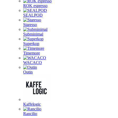
ROK espresso
SEALPOD
Staresso
Subminimal
Superkop
Timemore
WACACO
Outin
Kaffelogic
Rancilio