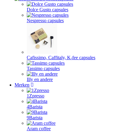
Dolce Gusto capsules
Nespresso capsules
Cafissimo, Caffitaly, K-fee capsules
Tassimo capsules
Illy en andere
Merken
1Zpresso
4Barista
9Barista
Aram coffee