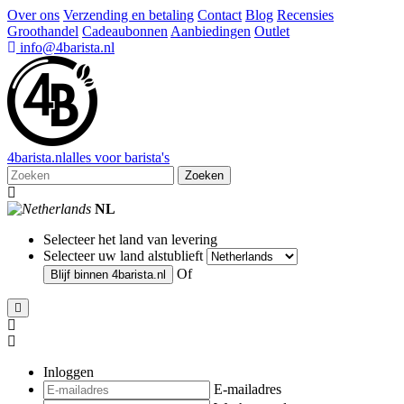
Over ons
Verzending en betaling
Contact
Blog
Recensies
Groothandel
Cadeaubonnen
Aanbiedingen
Outlet
info@4barista.nl
4
barista
.nl
alles voor barista's
Zoeken
NL
Selecteer het land van levering
Selecteer uw land alstublieft
Of
Blijf binnen
4barista.nl
Inloggen
E-mailadres