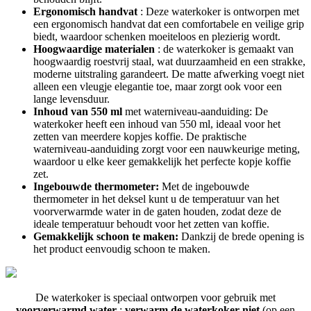
Ergonomisch handvat
: Deze waterkoker is ontworpen met
een ergonomisch handvat dat een comfortabele en veilige grip
biedt, waardoor schenken moeiteloos en plezierig wordt.
Hoogwaardige materialen
: de waterkoker is gemaakt van
hoogwaardig roestvrij staal, wat duurzaamheid en een strakke,
moderne uitstraling garandeert. De matte afwerking voegt niet
alleen een vleugje elegantie toe, maar zorgt ook voor een
lange levensduur.
Inhoud van 550 ml
met waterniveau-aanduiding: De
waterkoker heeft een inhoud van 550 ml, ideaal voor het
zetten van meerdere kopjes koffie. De praktische
waterniveau-aanduiding zorgt voor een nauwkeurige meting,
waardoor u elke keer gemakkelijk het perfecte kopje koffie
zet.
Ingebouwde thermometer:
Met de ingebouwde
thermometer in het deksel kunt u de temperatuur van het
voorverwarmde water in de gaten houden, zodat deze de
ideale temperatuur behoudt voor het zetten van koffie.
Gemakkelijk schoon te maken:
Dankzij de brede opening is
het product eenvoudig schoon te maken.
De waterkoker is speciaal ontworpen voor gebruik met
voorverwarmd water
;
verwarm de waterkoker niet
(op een