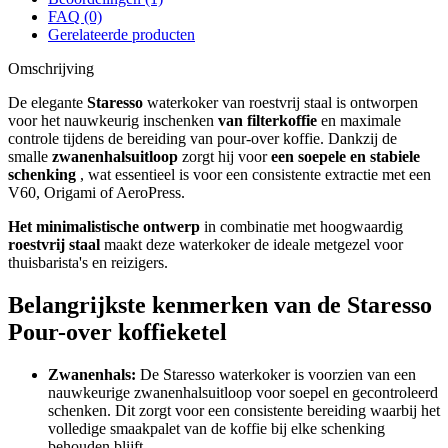
FAQ (0)
Gerelateerde producten
Omschrijving
De elegante
Staresso
waterkoker van roestvrij staal is ontworpen
voor het nauwkeurig inschenken
van filterkoffie
en maximale
controle tijdens de bereiding van pour-over koffie. Dankzij de
smalle
zwanenhalsuitloop
zorgt hij voor
een soepele en stabiele
schenking
, wat essentieel is voor een consistente extractie met een
V60, Origami of AeroPress.
Het minimalistische ontwerp
in combinatie met hoogwaardig
roestvrij staal
maakt deze waterkoker de ideale metgezel voor
thuisbarista's en reizigers.
Belangrijkste kenmerken van de Staresso
Pour-over koffieketel
Zwanenhals:
De Staresso waterkoker is voorzien van een
nauwkeurige zwanenhalsuitloop voor soepel en gecontroleerd
schenken. Dit zorgt voor een consistente bereiding waarbij het
volledige smaakpalet van de koffie bij elke schenking
behouden blijft.