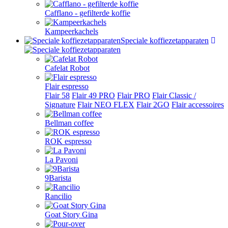
Cafflano - gefilterde koffie
Kampeerkachels
Speciale koffiezetapparaten
Cafelat Robot
Flair espresso
Flair 58
Flair 49 PRO
Flair PRO
Flair Classic /
Signature
Flair NEO FLEX
Flair 2GO
Flair accessoires
Bellman coffee
ROK espresso
La Pavoni
9Barista
Rancilio
Goat Story Gina