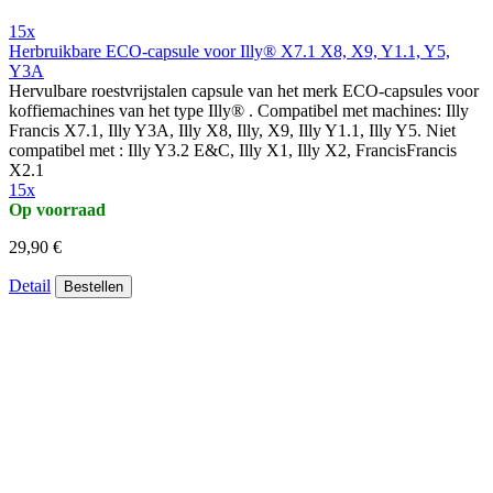
15x
Herbruikbare ECO-capsule voor Illy® X7.1 X8, X9, Y1.1, Y5,
Y3A
Hervulbare roestvrijstalen capsule van het merk ECO-capsules voor
koffiemachines van het type Illy® . Compatibel met machines: Illy
Francis X7.1, Illy Y3A, Illy X8, Illy, X9, Illy Y1.1, Illy Y5. Niet
compatibel met : Illy Y3.2 E&C, Illy X1, Illy X2, FrancisFrancis
X2.1
15x
Op voorraad
29,90 €
Detail
Bestellen