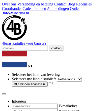
Over ons
Verzending en betaling
Contact
Blog
Recensies
Groothandel
Cadeaubonnen
Aanbiedingen
Outlet
info@4barista.nl
4
barista
.nl
alles voor barista's
Zoeken
NL
Selecteer het land van levering
Selecteer uw land alstublieft
Of
Blijf binnen
4barista.nl
Inloggen
E-mailadres