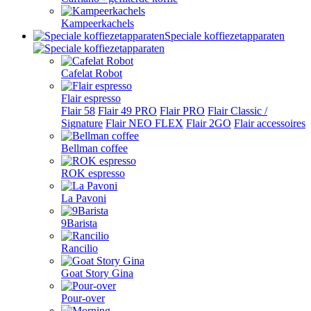
Kampeerkachels
Speciale koffiezetapparaten
Cafelat Robot
Flair espresso
Flair 58
Flair 49 PRO
Flair PRO
Flair Classic /
Signature
Flair NEO FLEX
Flair 2GO
Flair accessoires
Bellman coffee
ROK espresso
La Pavoni
9Barista
Rancilio
Goat Story Gina
Pour-over