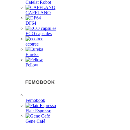
Cafelat Robot
CAFFLANO
DF64
ECO capsules
ecotree
Eureka
Fellow
Femobook
Flair Espresso
Gene Café