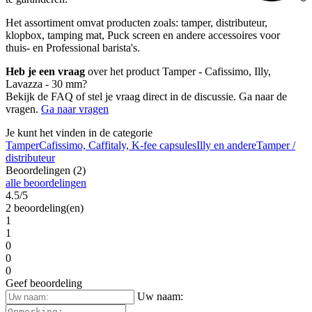
Het assortiment omvat producten zoals: tamper, distributeur,
klopbox, tamping mat, Puck screen en andere accessoires voor
thuis- en Professional barista's.
Heb je een vraag
over het product Tamper - Cafissimo, Illy,
Lavazza - 30 mm?
Bekijk de FAQ of stel je vraag direct in de discussie. Ga naar de
vragen.
Ga naar vragen
Je kunt het vinden in de categorie
Tamper
Cafissimo, Caffitaly, K-fee capsules
Illy en andere
Tamper /
distributeur
Beoordelingen (2)
alle beoordelingen
4.5/5
2 beoordeling(en)
1
1
0
0
0
Geef beoordeling
Uw naam: