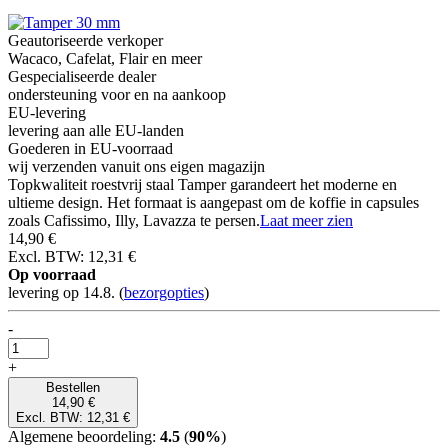
Geautoriseerde verkoper
Wacaco, Cafelat, Flair en meer
Gespecialiseerde dealer
ondersteuning voor en na aankoop
EU-levering
levering aan alle EU-landen
Goederen in EU-voorraad
wij verzenden vanuit ons eigen magazijn
Topkwaliteit roestvrij staal Tamper garandeert het moderne en
ultieme design. Het formaat is aangepast om de koffie in capsules
zoals Cafissimo, Illy, Lavazza te persen.
Laat meer zien
14,90 €
Excl. BTW: 12,31 €
Op voorraad
levering op 14.8.
(
bezorgopties
)
-
+
Bestellen
14,90 €
Excl. BTW: 12,31 €
Algemene beoordeling:
4.5
(
90%
)