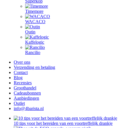
Superkop
Timemore
WACACO
Outin
Kaffelogic
Rancilio
Over ons
Verzending en betaling
Contact
Blog
Recensies
Groothandel
Cadeaubonnen
Aanbiedingen
Outlet
info@4barista.nl
10 tips voor het bereiden van een voortreffelijk drankje