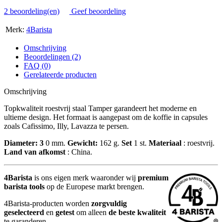
2 beoordeling(en)
Geef beoordeling
Merk:
4Barista
Omschrijving
Beoordelingen (2)
FAQ (0)
Gerelateerde producten
Omschrijving
Topkwaliteit roestvrij staal Tamper garandeert het moderne en
ultieme design. Het formaat is aangepast om de koffie in capsules
zoals Cafissimo, Illy, Lavazza te persen.
Diameter: 3
0 mm.
Gewicht:
162 g.
Set
1 st.
Materiaal
: roestvrij.
Land van afkomst
: China.
4Barista
is ons eigen merk waaronder wij
premium
barista tools
op de Europese markt brengen.
4Barista-producten worden
zorgvuldig
geselecteerd
en
getest
om alleen
de beste kwaliteit
te garanderen.